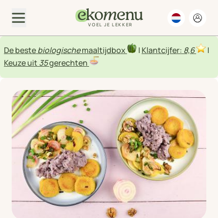
VOEL JE LEKKER
De beste
biologische
maaltijdbox
|
Klantcijfer:
8,6
|
Keuze uit
35
gerechten