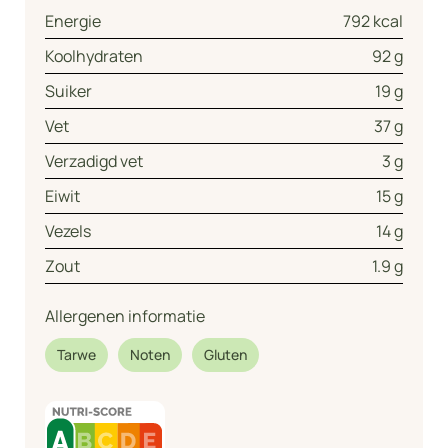
Energie
792 kcal
Koolhydraten
92 g
Suiker
19 g
Vet
37 g
Verzadigd vet
3 g
Eiwit
15 g
Vezels
14 g
Zout
1.9 g
Allergenen informatie
Tarwe
Noten
Gluten