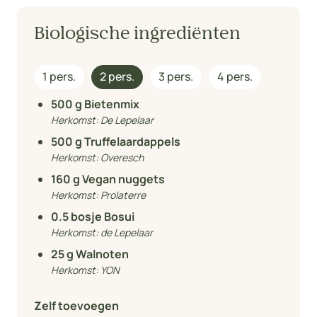
Biologische ingrediënten
1 pers.
2 pers.
3 pers.
4 pers.
500
g Bietenmix
Herkomst:
De Lepelaar
500
g Truffelaardappels
Herkomst:
Overesch
160
g Vegan nuggets
Herkomst:
Prolaterre
0.5
bosje Bosui
Herkomst:
de Lepelaar
25
g Walnoten
Herkomst:
YON
Zelf toevoegen