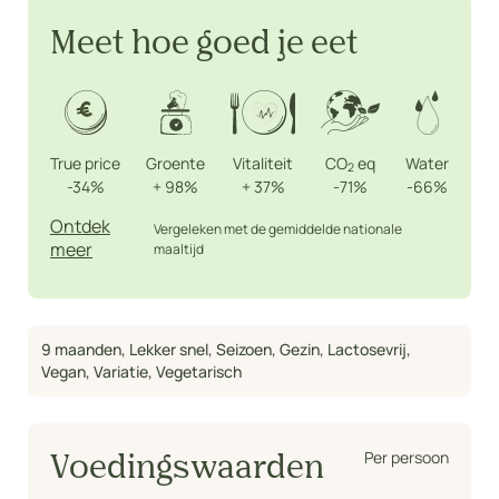
Meet hoe goed je eet
True price
Groente
Vitaliteit
CO
eq
Water
2
-34%
+
98%
+
37%
-71%
-66%
Ontdek
Vergeleken met de gemiddelde nationale
meer
maaltijd
9 maanden
,
Lekker snel
,
Seizoen
,
Gezin
,
Lactosevrij
,
Vegan
,
Variatie
,
Vegetarisch
Per persoon
Voedingswaarden