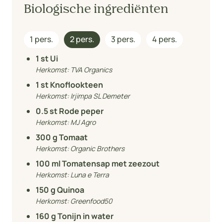
Biologische ingrediënten
1 pers.
2 pers.
3 pers.
4 pers.
1
st Ui
Herkomst:
TVA Organics
1
st Knoflookteen
Herkomst:
Irjimpa SL Demeter
0.5
st Rode peper
Herkomst:
MJ Agro
300
g Tomaat
Herkomst:
Organic Brothers
100
ml Tomatensap met zeezout
Herkomst:
Luna e Terra
150
g Quinoa
Herkomst:
Greenfood50
160
g Tonijn in water