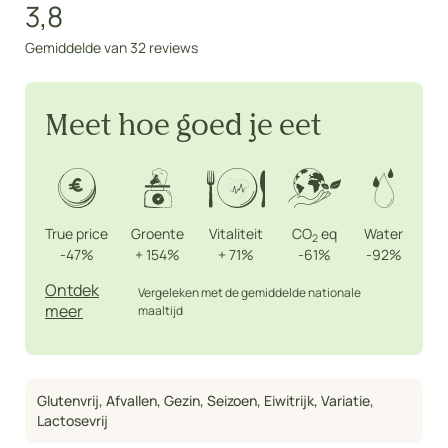
3,8
Gemiddelde van 32 reviews
Meet hoe goed je eet
True price
Groente
Vitaliteit
CO
eq
Water
2
-47%
+
154%
+
71%
-61%
-92%
Ontdek
Vergeleken met de gemiddelde nationale
meer
maaltijd
Glutenvrij
,
Afvallen
,
Gezin
,
Seizoen
,
Eiwitrijk
,
Variatie
,
Lactosevrij