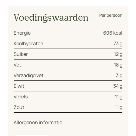
Per persoon
Voedingswaarden
Energie
606 kcal
Koolhydraten
73 g
Suiker
12 g
Vet
18 g
Verzadigd vet
3 g
Eiwit
34 g
Vezels
11 g
Zout
1.1 g
Allergenen informatie