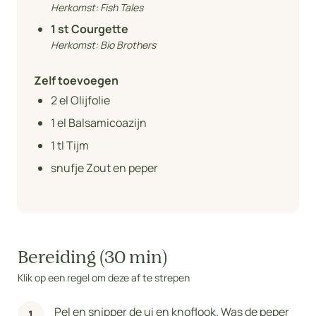
Herkomst:
Fish Tales
1
st Courgette
Herkomst:
Bio Brothers
Zelf toevoegen
2
el Olijfolie
1
el Balsamicoazijn
1
tl Tijm
snufje Zout en peper
Bereiding (30 min)
Klik op een regel om deze af te strepen
Pel en snipper de ui en knoflook. Was de peper