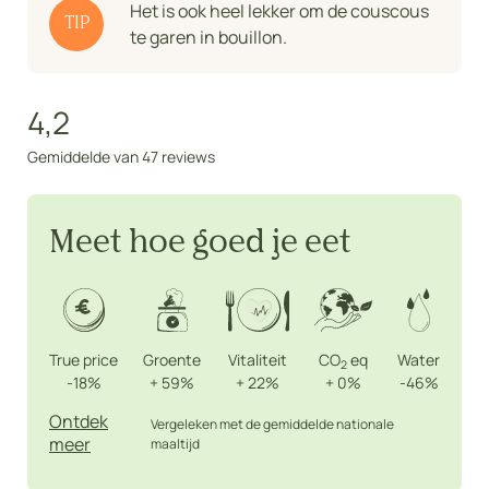
Het is ook heel lekker om de couscous
TIP
te garen in bouillon.
4,2
Gemiddelde van 47 reviews
Meet hoe goed je eet
True price
Groente
Vitaliteit
CO
eq
Water
2
-18%
+
59%
+
22%
+
0%
-46%
Ontdek
Vergeleken met de gemiddelde nationale
meer
maaltijd