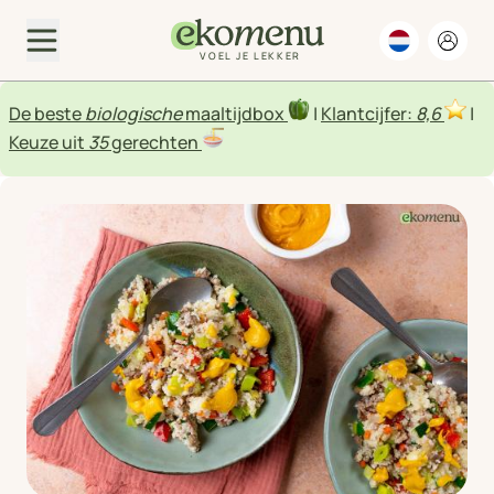
VOEL JE LEKKER
De beste
biologische
maaltijdbox
|
Klantcijfer:
8,6
|
Keuze uit
35
gerechten