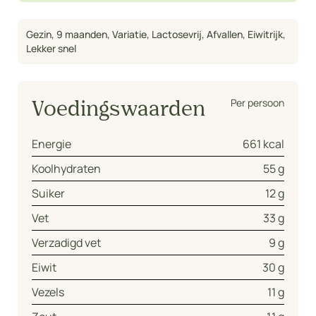
Gezin
,
9 maanden
,
Variatie
,
Lactosevrij
,
Afvallen
,
Eiwitrijk
,
Lekker snel
Per persoon
Voedingswaarden
Energie
661 kcal
Koolhydraten
55 g
Suiker
12 g
Vet
33 g
Verzadigd vet
9 g
Eiwit
30 g
Vezels
11 g