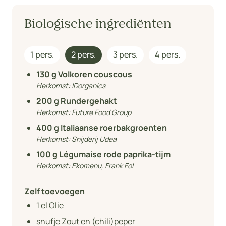
Biologische ingrediënten
1 pers.
2 pers.
3 pers.
4 pers.
130
g Volkoren couscous
Herkomst:
IDorganics
200
g Rundergehakt
Herkomst:
Future Food Group
400
g Italiaanse roerbakgroenten
Herkomst:
Snijderij Udea
100
g Légumaise rode paprika-tijm
Herkomst:
Ekomenu, Frank Fol
Zelf toevoegen
1
el Olie
snufje Zout en (chili)peper