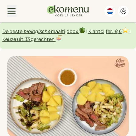
VOEL JE LEKKER
De beste
biologische
maaltijdbox
|
Klantcijfer:
8,6
|
Keuze uit
35
gerechten