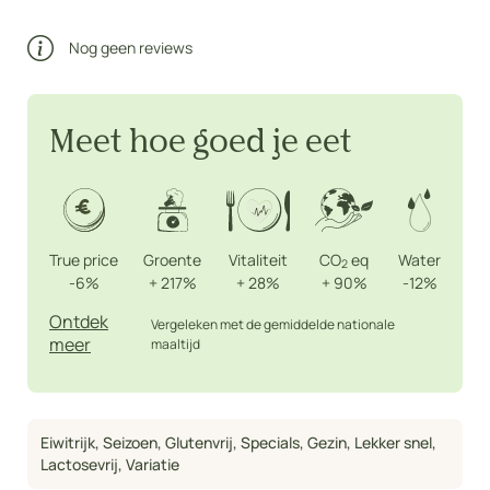
Nog geen reviews
Meet hoe goed je eet
True price
Groente
Vitaliteit
CO
eq
Water
2
-6%
+
217%
+
28%
+
90%
-12%
Ontdek
Vergeleken met de gemiddelde nationale
meer
maaltijd
Eiwitrijk
,
Seizoen
,
Glutenvrij
,
Specials
,
Gezin
,
Lekker snel
,
Lactosevrij
,
Variatie