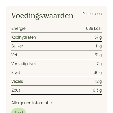
Per persoon
Voedingswaarden
Energie
689 kcal
Koolhydraten
57 g
Suiker
11 g
Vet
31 g
Verzadigd vet
7 g
Eiwit
30 g
Vezels
12 g
Zout
0.3 g
Allergenen informatie
Rund