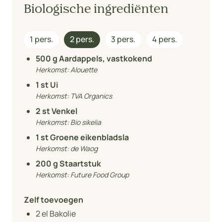
Biologische ingrediënten
1 pers.
2 pers.
3 pers.
4 pers.
500
g Aardappels, vastkokend
Herkomst:
Alouette
1
st Ui
Herkomst:
TVA Organics
2
st Venkel
Herkomst:
Bio sikelia
1
st Groene eikenbladsla
Herkomst:
de Waog
200
g Staartstuk
Herkomst:
Future Food Group
Zelf toevoegen
2
el Bakolie