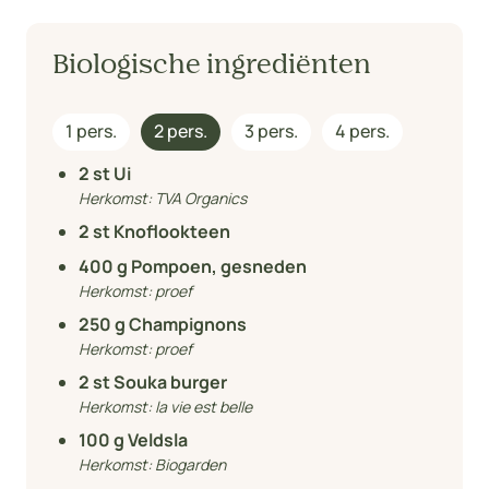
Biologische ingrediënten
1 pers.
2 pers.
3 pers.
4 pers.
2
st Ui
Herkomst:
TVA Organics
2
st Knoflookteen
400
g Pompoen, gesneden
Herkomst:
proef
250
g Champignons
Herkomst:
proef
2
st Souka burger
Herkomst:
la vie est belle
100
g Veldsla
Herkomst:
Biogarden