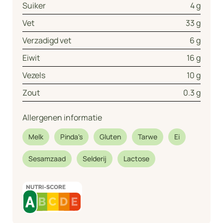
Suiker
4 g
Vet
33 g
Verzadigd vet
6 g
Eiwit
16 g
Vezels
10 g
Zout
0.3 g
Allergenen informatie
Melk
Pinda's
Gluten
Tarwe
Ei
Sesamzaad
Selderij
Lactose