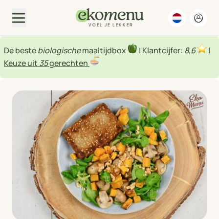
VOEL JE LEKKER
De beste
biologische
maaltijdbox
|
Klantcijfer:
8,6
|
Keuze uit
35
gerechten