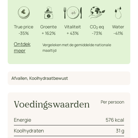
True price
Groente
Vitaliteit
CO
eq
Water
2
-35%
+
162%
+
43%
-73%
-41%
Ontdek
Vergeleken met de gemiddelde nationale
meer
maaltijd
Afvallen
,
Koolhydraatbewust
Per persoon
Voedingswaarden
Energie
576 kcal
Koolhydraten
31 g