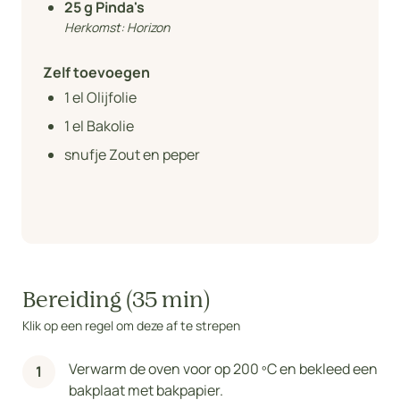
25
g Pinda's
Herkomst:
Horizon
Zelf toevoegen
1
el Olijfolie
1
el Bakolie
snufje Zout en peper
Bereiding (35 min)
Klik op een regel om deze af te strepen
Verwarm de oven voor op 200 ºC en bekleed een
bakplaat met bakpapier.