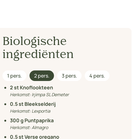
Biologische
ingrediënten
1 pers.
2 pers.
3 pers.
4 pers.
2
st Knoflookteen
Herkomst:
Irjimpa SL Demeter
0.5
st Bleekselderij
Herkomst:
Lexportia
300
g Puntpaprika
Herkomst:
Almagro
0.5
st Verse oregano