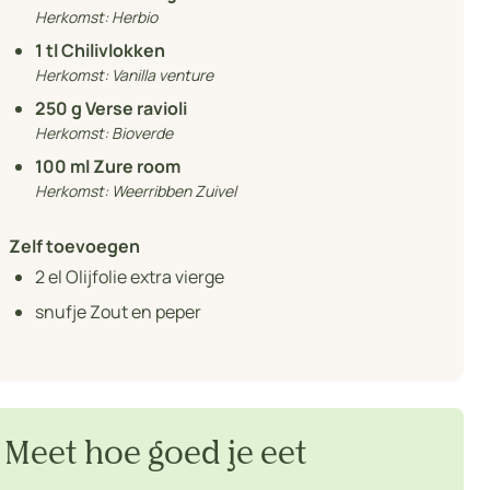
Herkomst:
Herbio
1
tl Chilivlokken
Herkomst:
Vanilla venture
250
g Verse ravioli
Herkomst:
Bioverde
100
ml Zure room
Herkomst:
Weerribben Zuivel
Zelf toevoegen
2
el Olijfolie extra vierge
snufje Zout en peper
Meet hoe goed je eet