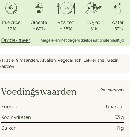
True price
Groente
Vitaliteit
CO
eq
Water
2
-32%
+
67%
+
35%
-61%
-57%
Ontdek meer
Vergeleken met de gemiddelde nationale maaltijd
Variatie
,
9 maanden
,
Afvallen
,
Vegetarisch
,
Lekker snel
,
Gezin
,
Seizoen
Per persoon
Voedingswaarden
Energie
614 kcal
Koolhydraten
53 g
Suiker
11 g