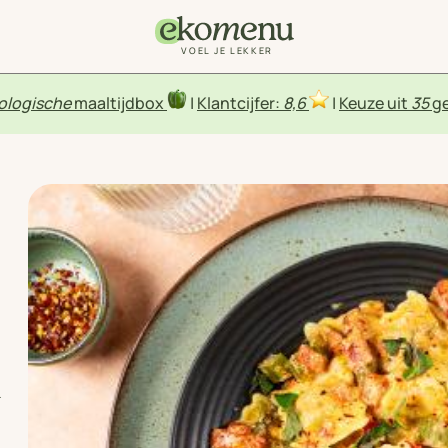
VOEL JE LEKKER
ologische
maaltijdbox
|
Klantcijfer:
8,6
|
Keuze uit
35
ge
i