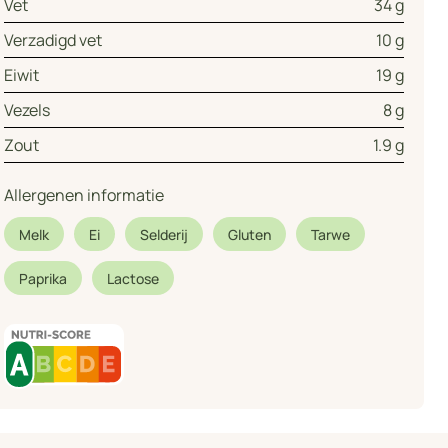
Vet
34 g
Verzadigd vet
10 g
Eiwit
19 g
Vezels
8 g
Zout
1.9 g
Allergenen informatie
Melk
Ei
Selderij
Gluten
Tarwe
Paprika
Lactose