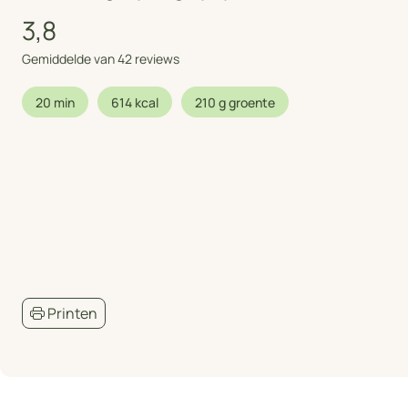
3,8
Gemiddelde van 42 reviews
20 min
614 kcal
210 g groente
Printen