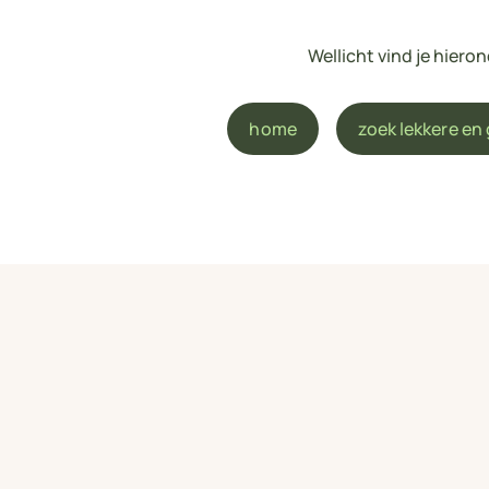
Wellicht vind je hier
home
zoek lekkere en