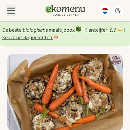
VOEL JE LEKKER
De beste
biologische
maaltijdbox
|
Klantcijfer:
8,6
|
Keuze uit
35
gerechten