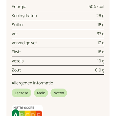
Energie
504 kcal
Koolhydraten
26 g
Suiker
18 g
Vet
37 g
Verzadigd vet
12 g
Eiwit
18 g
Vezels
10 g
Zout
0.9 g
Allergenen informatie
Lactose
Melk
Noten