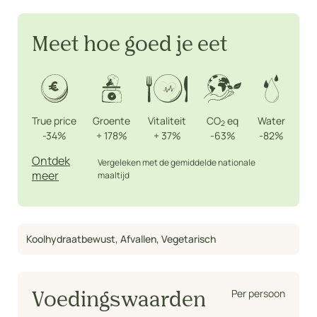
Meet hoe goed je eet
True price
Groente
Vitaliteit
CO
eq
Water
2
-34%
+
178%
+
37%
-63%
-82%
Ontdek
Vergeleken met de gemiddelde nationale
meer
maaltijd
Koolhydraatbewust
,
Afvallen
,
Vegetarisch
Per persoon
Voedingswaarden