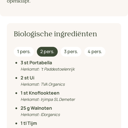
openklapt.
Biologische ingrediënten
1 pers.
2 pers.
3 pers.
4 pers.
3
st Portabella
Herkomst:
't Paddestoelenrijk
2
st Ui
Herkomst:
TVA Organics
1
st Knoflookteen
Herkomst:
Irjimpa SL Demeter
25
g Walnoten
Herkomst:
IDorganics
1
tl Tijm