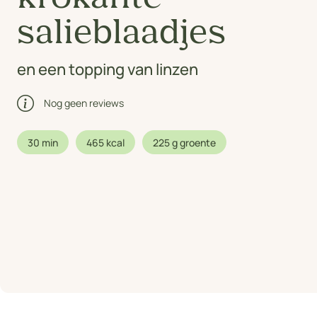
salieblaadjes
en een topping van linzen
Nog geen reviews
30 min
465 kcal
225 g groente