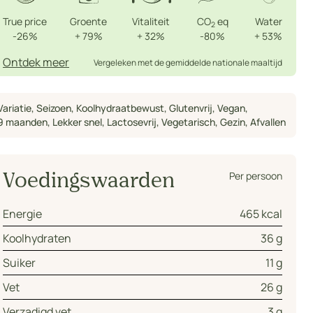
True price
Groente
Vitaliteit
CO
eq
Water
2
-26%
+
79%
+
32%
-80%
+
53%
Ontdek meer
Vergeleken met de gemiddelde nationale maaltijd
Variatie
,
Seizoen
,
Koolhydraatbewust
,
Glutenvrij
,
Vegan
,
9 maanden
,
Lekker snel
,
Lactosevrij
,
Vegetarisch
,
Gezin
,
Afvallen
Per persoon
Voedingswaarden
Energie
465 kcal
Koolhydraten
36 g
Suiker
11 g
Vet
26 g
Verzadigd vet
3 g