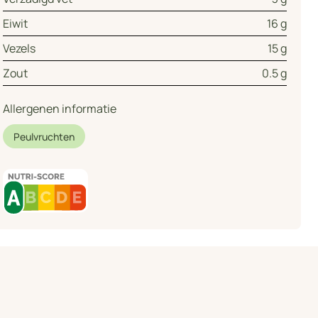
Eiwit
16 g
Vezels
15 g
Zout
0.5 g
Allergenen informatie
Peulvruchten