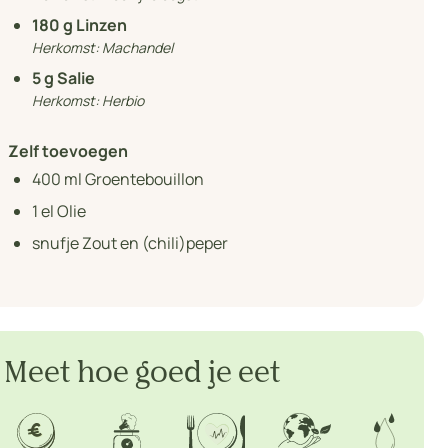
180
g Linzen
Herkomst:
Machandel
5
g Salie
Herkomst:
Herbio
Zelf toevoegen
400
ml Groentebouillon
1
el Olie
snufje Zout en (chili)peper
Meet hoe goed je eet