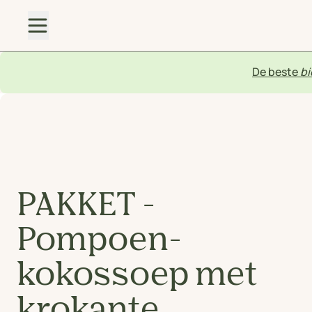
De beste
bi
PAKKET -
Pompoen-
kokossoep met
krokante