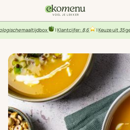
VOEL JE LEKKER
ologische
maaltijdbox
|
Klantcijfer:
8,6
|
Keuze uit
35
ge