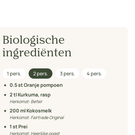
Biologische
ingrediënten
1 pers.
2 pers.
3 pers.
4 pers.
0.5
st Oranje pompoen
2
tl Kurkuma, rasp
Herkomst:
Befair
200
ml Kokosmelk
Herkomst:
Fairtrade Original
1
st Prei
Herkomst:
Heerlijke oogst