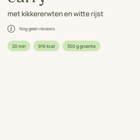
met kikkererwten en witte rijst
Nog geen reviews
20 min
916 kcal
300 g groente