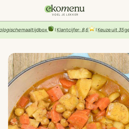
VOEL JE LEKKER
ologische
maaltijdbox
|
Klantcijfer:
8,6
|
Keuze uit
35
ge