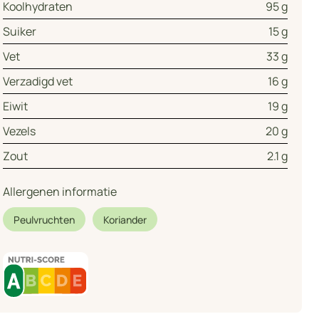
Koolhydraten
95 g
Suiker
15 g
Vet
33 g
Verzadigd vet
16 g
Eiwit
19 g
Vezels
20 g
Zout
2.1 g
Allergenen informatie
Peulvruchten
Koriander