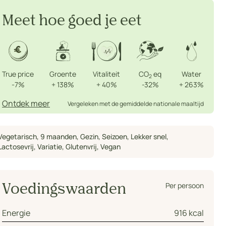
Meet hoe goed je eet
True price
Groente
Vitaliteit
CO
eq
Water
2
-7%
+
138%
+
40%
-32%
+
263%
Ontdek meer
Vergeleken met de gemiddelde nationale maaltijd
Vegetarisch
,
9 maanden
,
Gezin
,
Seizoen
,
Lekker snel
,
Lactosevrij
,
Variatie
,
Glutenvrij
,
Vegan
Per persoon
Voedingswaarden
Energie
916 kcal