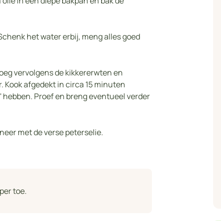
m olie in een diepe bakpan en bak de
Schenk het water erbij, meng alles goed
Voeg vervolgens de kikkererwten en
. Kook afgedekt in circa 15 minuten
te' hebben. Proef en breng eventueel verder
neer met de verse peterselie.
per toe.