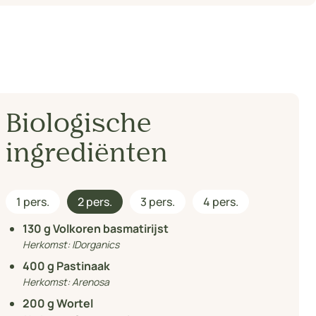
Biologische
ingrediënten
1 pers.
2 pers.
3 pers.
4 pers.
130
g Volkoren basmatirijst
Herkomst:
IDorganics
400
g Pastinaak
Herkomst:
Arenosa
200
g Wortel