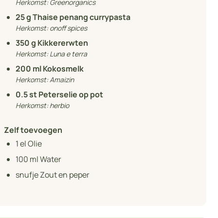
Herkomst:
Greenorganics
25
g Thaise penang currypasta
Herkomst:
onoff spices
350
g Kikkererwten
Herkomst:
Luna e terra
200
ml Kokosmelk
Herkomst:
Amaizin
0.5
st Peterselie op pot
Herkomst:
herbio
Zelf toevoegen
1
el Olie
100
ml Water
snufje Zout en peper