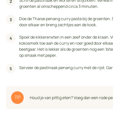
Schil de pastinaak en wortel en snijd klein. Verwar
groenten al omscheppend circa 3 minuten.
Doe de Thaise penang curry pasta bij de groenten. 
door elkaar en breng zachtjes aan de kook.
Spoel de kikkererwten in een zeef onder de kraan. 
kokosmelk toe aan de curry en roer goed door elkaar
beetgaar. Het is lekker als de groenten nog een 'bi
op smaak met peper.
Serveer de pastinaak penang curry met de rijst. Gar
Houd je van pittig eten? Voeg dan een rode pe
TIP