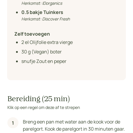
Herkomst:
IDorganics
0.5
bakje Tuinkers
Herkomst:
Discover Fresh
Zelf toevoegen
2
el Olijfolie extra vierge
30
g (Vegan) boter
snufje Zout en peper
Bereiding (25 min)
Klik op een regel om deze af te strepen
Breng een pan met water aan de kook voor de
parelgort. Kook de parelgort in 30 minuten gaar.