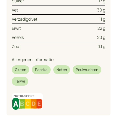
Suiker
17 g
Vet
30 g
Verzadigd vet
11 g
Eiwit
22 g
Vezels
20 g
Zout
0.1 g
Allergenen informatie
Gluten
Paprika
Noten
Peulvruchten
Tarwe