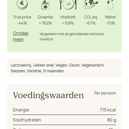
True price
Groente
Vitaliteit
CO
eq
Water
2
-44%
+
162%
+
69%
-67%
-51%
Ontdek
Vergeleken met de gemiddelde nationale
meer
maaltijd
Lactosevrij
,
Lekker snel
,
Vegan
,
Gezin
,
Vegetarisch
,
Seizoen
,
Variatie
,
9 maanden
Per persoon
Voedingswaarden
Energie
715 kcal
Koolhydraten
80 g