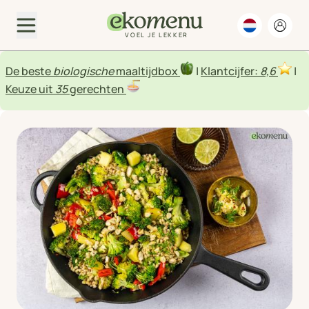
VOEL JE LEKKER
De beste
biologische
maaltijdbox
|
Klantcijfer:
8,6
|
Keuze uit
35
gerechten