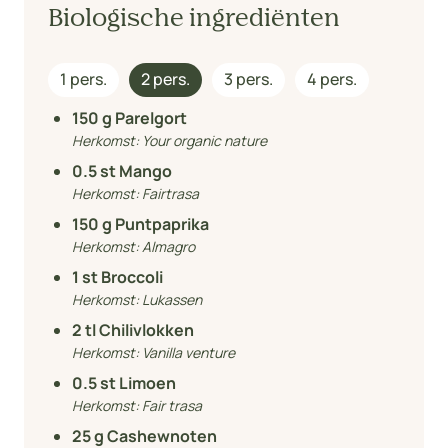
Biologische ingrediënten
1 pers.
2 pers.
3 pers.
4 pers.
150
g Parelgort
Herkomst:
Your organic nature
0.5
st Mango
Herkomst:
Fairtrasa
150
g Puntpaprika
Herkomst:
Almagro
1
st Broccoli
Herkomst:
Lukassen
2
tl Chilivlokken
Herkomst:
Vanilla venture
0.5
st Limoen
Herkomst:
Fair trasa
25
g Cashewnoten