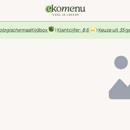
VOEL JE LEKKER
ologische
maaltijdbox
|
Klantcijfer:
8,6
|
Keuze uit
35
ge