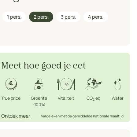
1 pers.
2 pers.
3 pers.
4 pers.
Meet hoe goed je eet
True price
Groente
Vitaliteit
CO
eq
Water
2
-100%
Ontdek meer
Vergeleken met de gemiddelde nationale maaltijd