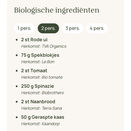
Biologische ingrediënten
1 pers.
2 pers.
3 pers.
4 pers.
2
st Rode ui
Herkomst:
TVA Organics
75
g Spekblokjes
Herkomst:
Le Bon
2
st Tomaat
Herkomst:
Bio tomate
250
g Spinazie
Herkomst:
Biobrothers
2
st Naanbrood
Herkomst:
Terra Sana
50
g Geraspte kaas
Herkomst:
Kaandorp