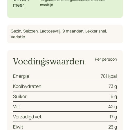
meer
maaltijd
Gezin
,
Seizoen
,
Lactosevrij
,
9 maanden
,
Lekker snel
,
Variatie
Per persoon
Voedingswaarden
Energie
781 kcal
Koolhydraten
73 g
Suiker
6 g
Vet
42 g
Verzadigd vet
17 g
Eiwit
23 g