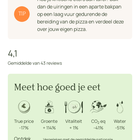
dan de uiringen in een aparte bakpan
op een laag vuur gedurende de
TIP
bereiding van de pizza en verdeel deze
over jouw eigen pizza.
4,1
Gemiddelde van 43 reviews
Meet hoe goed je eet
True price
Groente
Vitaliteit
CO
eq
Water
2
-17%
+
114%
+
1%
-41%
-51%
Ontdek
Vergeleken met de gemiddelde nationale