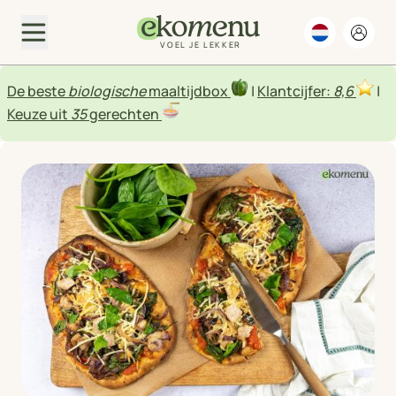
VOEL JE LEKKER
De beste
biologische
maaltijdbox
|
Klantcijfer:
8,6
|
Keuze uit
35
gerechten