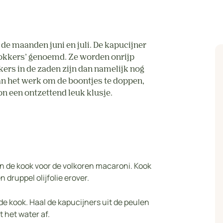
de maanden juni en juli. De kapucijner
hokkers’ genoemd. Ze worden onrijp
ers in de zaden zijn dan namelijk nog
aan het werk om de boontjes te doppen,
on een ontzettend leuk klusje.
n de kook voor de volkoren macaroni. Kook
 druppel olijfolie erover.
de kook. Haal de kapucijners uit de peulen
 het water af.