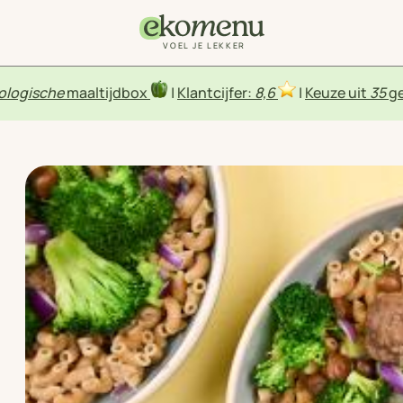
VOEL JE LEKKER
ologische
maaltijdbox
|
Klantcijfer:
8,6
|
Keuze uit
35
ge