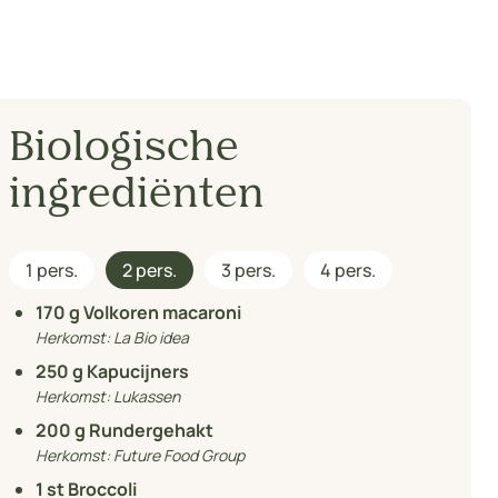
Biologische
ingrediënten
1 pers.
2 pers.
3 pers.
4 pers.
170
g Volkoren macaroni
Herkomst:
La Bio idea
250
g Kapucijners
Herkomst:
Lukassen
200
g Rundergehakt
Herkomst:
Future Food Group
1
st Broccoli