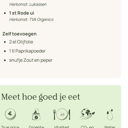
Herkomst:
Lukassen
1
st Rode ui
Herkomst:
TVA Organics
Zelf toevoegen
2
el Olijfolie
1
tl Paprikapoeder
snufje Zout en peper
Meet hoe goed je eet
True price
Groente
Vitaliteit
CO
eq
Water