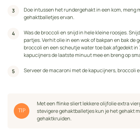
Doe intussen het rundergehakt in een kom, meng me
gehaktballetjes ervan.
Was de broccoli en snijd in hele kleine roosjes. Snijd 
partjes. Verhit olie in een wok of bakpan en bak de 
broccoli en een scheutje water toe bak afgedekt i
kapucijners de laatste minuut mee en breng op sma
Serveer de macaroni met de kapucijners, broccoli e
Met een flinke sliert lekkere olijfolie extra vi
stevigere gehaktballetjes kun je het gehak
TIP
gehaktkruiden.