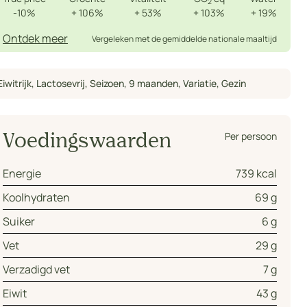
2
-10%
+
106%
+
53%
+
103%
+
19%
Ontdek meer
Vergeleken met de gemiddelde nationale maaltijd
Eiwitrijk
,
Lactosevrij
,
Seizoen
,
9 maanden
,
Variatie
,
Gezin
Per persoon
Voedingswaarden
Energie
739 kcal
Koolhydraten
69 g
Suiker
6 g
Vet
29 g
Verzadigd vet
7 g
Eiwit
43 g