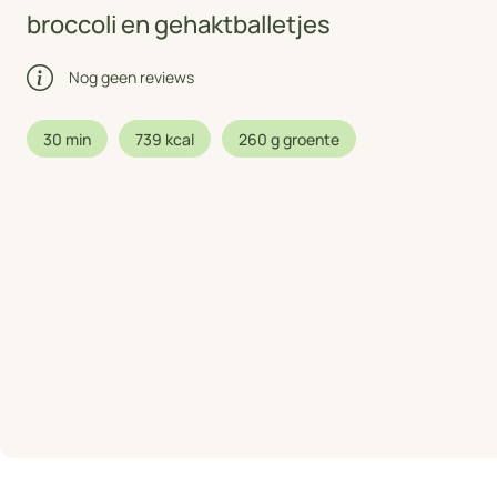
broccoli en gehaktballetjes
Nog geen reviews
30 min
739 kcal
260 g groente