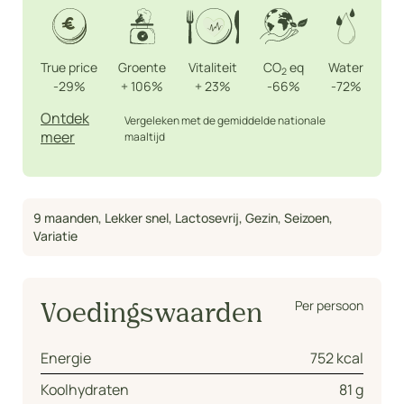
True price
Groente
Vitaliteit
CO
eq
Water
2
-29%
+
106%
+
23%
-66%
-72%
Ontdek
Vergeleken met de gemiddelde nationale
meer
maaltijd
9 maanden
,
Lekker snel
,
Lactosevrij
,
Gezin
,
Seizoen
,
Variatie
Per persoon
Voedingswaarden
Energie
752 kcal
Koolhydraten
81 g