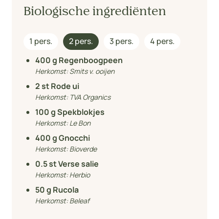
Biologische ingrediënten
1 pers.
2 pers.
3 pers.
4 pers.
400
g Regenboogpeen
Herkomst:
Smits v. ooijen
2
st Rode ui
Herkomst:
TVA Organics
100
g Spekblokjes
Herkomst:
Le Bon
400
g Gnocchi
Herkomst:
Bioverde
0.5
st Verse salie
Herkomst:
Herbio
50
g Rucola
Herkomst:
Beleaf