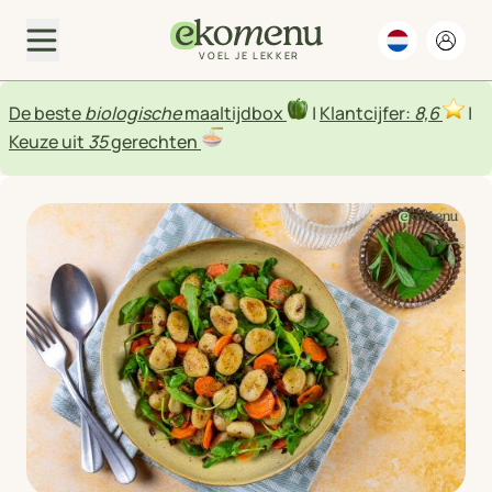
VOEL JE LEKKER
De beste
biologische
maaltijdbox
|
Klantcijfer:
8,6
|
Keuze uit
35
gerechten