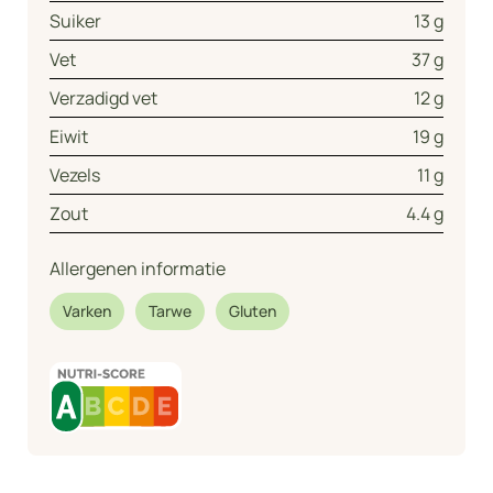
Suiker
13 g
Vet
37 g
Verzadigd vet
12 g
Eiwit
19 g
Vezels
11 g
Zout
4.4 g
Allergenen informatie
Varken
Tarwe
Gluten