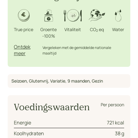
True price
Groente
Vitaliteit
CO
eq
Water
2
-100%
Ontdek
Vergeleken met de gemiddelde nationale
meer
maaltijd
Seizoen
,
Glutenvrij
,
Variatie
,
9 maanden
,
Gezin
Per persoon
Voedingswaarden
Energie
721 kcal
Koolhydraten
38 g