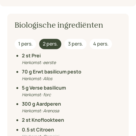
Biologische ingrediënten
1 pers.
2 pers.
3 pers.
4 pers.
2
st Prei
Herkomst:
eerste
70
g Erwt basilicum pesto
Herkomst:
Allos
5
g Verse basilicum
Herkomst:
forc
300
g Aardperen
Herkomst:
Arenosa
2
st Knoflookteen
0.5
st Citroen