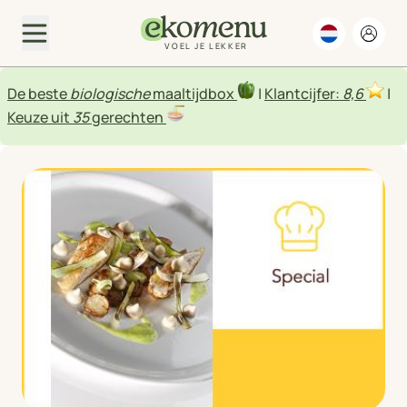
VOEL JE LEKKER
De beste
biologische
maaltijdbox
|
Klantcijfer:
8,6
|
Keuze uit
35
gerechten