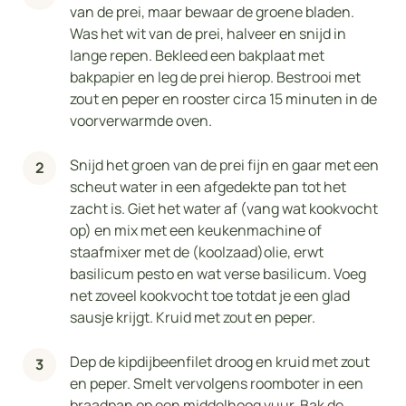
van de prei, maar bewaar de groene bladen.
Was het wit van de prei, halveer en snijd in
lange repen. Bekleed een bakplaat met
bakpapier en leg de prei hierop. Bestrooi met
zout en peper en rooster circa 15 minuten in de
voorverwarmde oven.
Snijd het groen van de prei fijn en gaar met een
scheut water in een afgedekte pan tot het
zacht is. Giet het water af (vang wat kookvocht
op) en mix met een keukenmachine of
staafmixer met de (koolzaad)olie, erwt
basilicum pesto en wat verse basilicum. Voeg
net zoveel kookvocht toe totdat je een glad
sausje krijgt. Kruid met zout en peper.
Dep de kipdijbeenfilet droog en kruid met zout
en peper. Smelt vervolgens roomboter in een
braadpan op een middelhoog vuur. Bak de