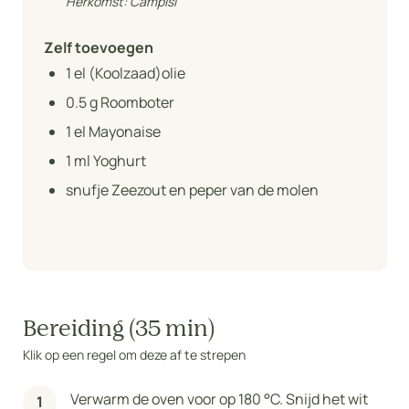
Herkomst:
Campisi
Zelf toevoegen
1
el (Koolzaad)olie
0.5
g Roomboter
1
el Mayonaise
1
ml Yoghurt
snufje Zeezout en peper van de molen
Bereiding (35 min)
Klik op een regel om deze af te strepen
Verwarm de oven voor op 180 °C. Snijd het wit