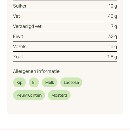
Suiker
10 g
Vet
46 g
Verzadigd vet
7 g
Eiwit
32 g
Vezels
10 g
Zout
0.6 g
Allergenen informatie
Kip
Ei
Melk
Lactose
Peulvruchten
Mosterd