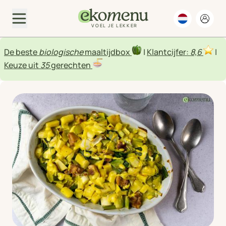
VOEL JE LEKKER
De beste
biologische
maaltijdbox
|
Klantcijfer:
8,6
|
Keuze uit
35
gerechten