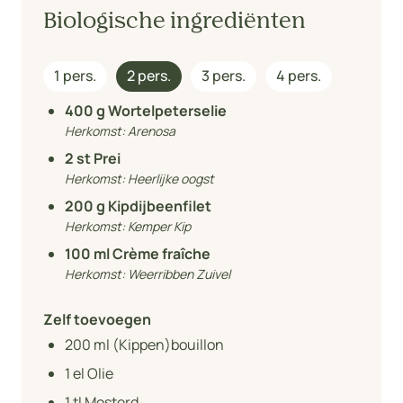
Biologische ingrediënten
1 pers.
2 pers.
3 pers.
4 pers.
400
g Wortelpeterselie
Herkomst:
Arenosa
2
st Prei
Herkomst:
Heerlijke oogst
200
g Kipdijbeenfilet
Herkomst:
Kemper Kip
100
ml Crème fraîche
Herkomst:
Weerribben Zuivel
Zelf toevoegen
200
ml (Kippen)bouillon
1
el Olie
1
tl Mosterd