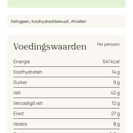
Ketogeen
,
Koolhydraatbewust
,
Afvallen
Per persoon
Voedingswaarden
Energie
541 kcal
Koolhydraten
14 g
Suiker
9 g
Vet
42 g
Verzadigd vet
12 g
Eiwit
27 g
Vezels
8 g