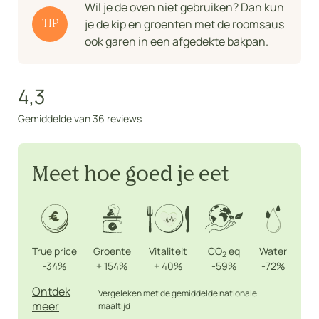
Wil je de oven niet gebruiken? Dan kun
je de kip en groenten met de roomsaus
TIP
ook garen in een afgedekte bakpan.
4,3
Gemiddelde van 36 reviews
Meet hoe goed je eet
True price
Groente
Vitaliteit
CO
eq
Water
2
-34%
+
154%
+
40%
-59%
-72%
Ontdek
Vergeleken met de gemiddelde nationale
meer
maaltijd