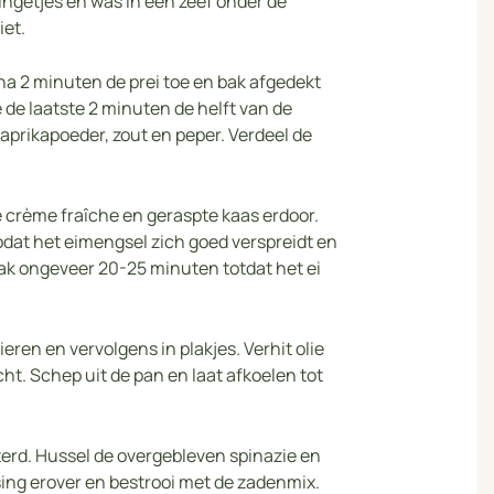
 ringetjes en was in een zeef onder de
iet.
 na 2 minuten de prei toe en bak afgedekt
de laatste 2 minuten de helft van de
paprikapoeder, zout en peper. Verdeel de
 crème fraîche en geraspte kaas erdoor.
odat het eimengsel zich goed verspreidt en
ak ongeveer 20-25 minuten totdat het ei
eren en vervolgens in plakjes. Verhit olie
ht. Schep uit de pan en laat afkoelen tot
terd. Hussel de overgebleven spinazie en
ing erover en bestrooi met de zadenmix.