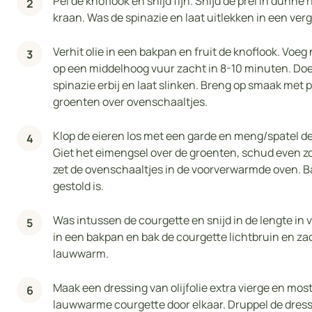
Pel de knoflook en snijd fijn. Snijd de prei in dunne
kraan. Was de spinazie en laat uitlekken in een verg
Verhit olie in een bakpan en fruit de knoflook. Voeg
op een middelhoog vuur zacht in 8-10 minuten. Doe 
spinazie erbij en laat slinken. Breng op smaak met 
groenten over ovenschaaltjes.
Klop de eieren los met een garde en meng/spatel de
Giet het eimengsel over de groenten, schud even z
zet de ovenschaaltjes in de voorverwarmde oven. B
gestold is.
Was intussen de courgette en snijd in de lengte in vi
in een bakpan en bak de courgette lichtbruin en zac
lauwwarm.
Maak een dressing van olijfolie extra vierge en mos
lauwwarme courgette door elkaar. Druppel de dress