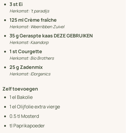
3
st Ei
Herkomst:
't paradijs
125
ml Crème fraîche
Herkomst:
Weerribben Zuivel
35
g Geraspte kaas DEZE GEBRUIKEN
Herkomst:
Kaandorp
1
st Courgette
Herkomst:
Bio Brothers
25
g Zadenmix
Herkomst:
IDorganics
Zelf toevoegen
1
el Bakolie
1
el Olijfolie extra vierge
0.5
tl Mosterd
tl Paprikapoeder