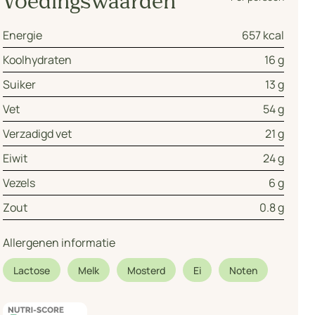
Voedingswaarden
Energie
657 kcal
Koolhydraten
16 g
Suiker
13 g
Vet
54 g
Verzadigd vet
21 g
Eiwit
24 g
Vezels
6 g
Zout
0.8 g
Allergenen informatie
Lactose
Melk
Mosterd
Ei
Noten