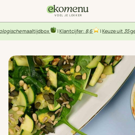
VOEL JE LEKKER
ologische
maaltijdbox
|
Klantcijfer:
8,6
|
Keuze uit
35
ge