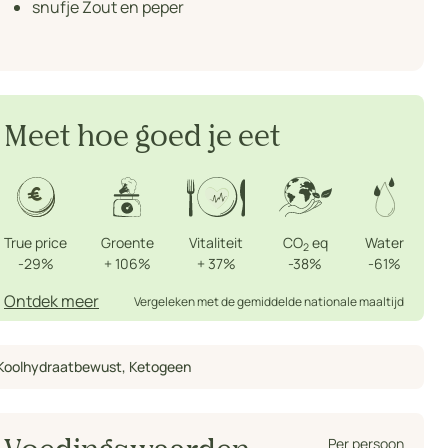
snufje Zout en peper
Meet hoe goed je eet
True price
Groente
Vitaliteit
CO
eq
Water
2
-29%
+
106%
+
37%
-38%
-61%
Ontdek meer
Vergeleken met de gemiddelde nationale maaltijd
Koolhydraatbewust
,
Ketogeen
Per persoon