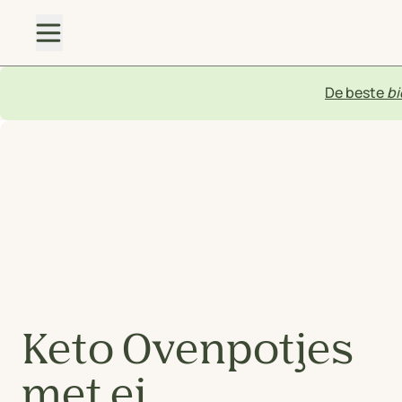
De beste
bi
Keto Ovenpotjes
met ei