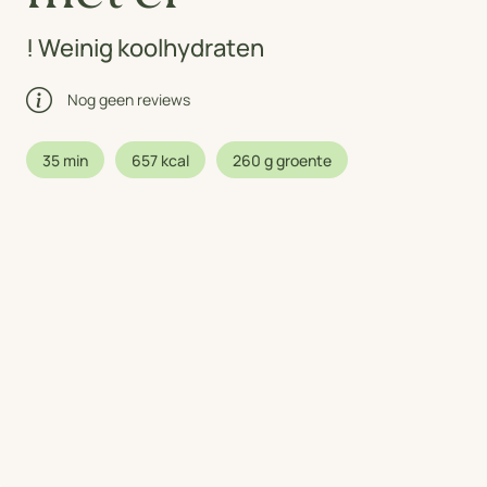
! Weinig koolhydraten
Nog geen reviews
35 min
657 kcal
260 g groente