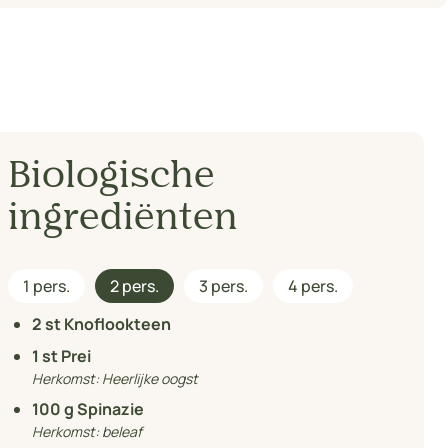
Biologische
ingrediënten
1 pers.
2 pers.
3 pers.
4 pers.
2
st Knoflookteen
1
st Prei
Herkomst:
Heerlijke oogst
100
g Spinazie
Herkomst:
beleaf