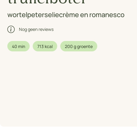
wortelpeterseliecrème en romanesco
Nog geen reviews
40 min
713 kcal
200 g groente