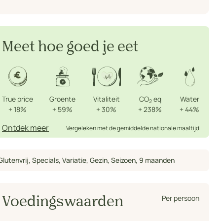
Meet hoe goed je eet
True price
Groente
Vitaliteit
CO
eq
Water
2
+
18%
+
59%
+
30%
+
238%
+
44%
Ontdek meer
Vergeleken met de gemiddelde nationale maaltijd
Glutenvrij
,
Specials
,
Variatie
,
Gezin
,
Seizoen
,
9 maanden
Per persoon
Voedingswaarden