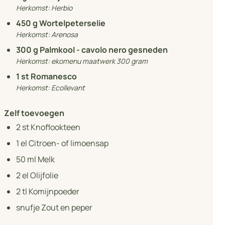
Herkomst:
Herbio
450
g Wortelpeterselie
Herkomst:
Arenosa
300
g Palmkool - cavolo nero gesneden
Herkomst:
ekomenu maatwerk 300 gram
1
st Romanesco
Herkomst:
Ecollevant
Zelf toevoegen
2
st Knoflookteen
1
el Citroen- of limoensap
50
ml Melk
2
el Olijfolie
2
tl Komijnpoeder
snufje Zout en peper