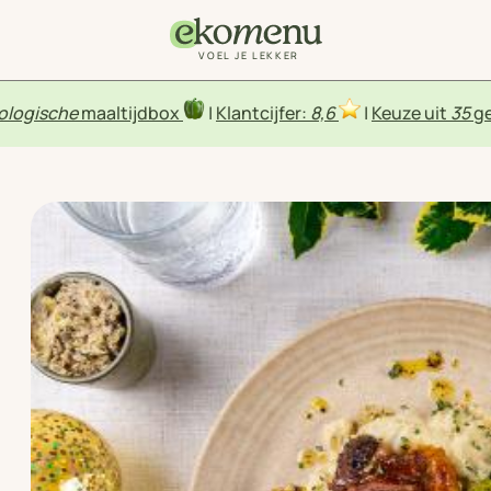
VOEL JE LEKKER
ologische
maaltijdbox
|
Klantcijfer:
8,6
|
Keuze uit
35
ge