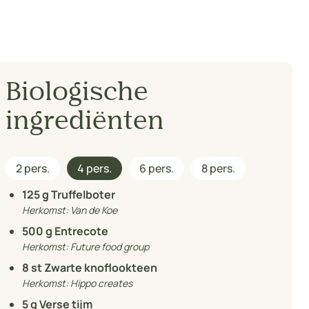
Biologische
ingrediënten
2 pers.
4 pers.
6 pers.
8 pers.
125
g Truffelboter
Herkomst:
Van de Koe
500
g Entrecote
Herkomst:
Future food group
8
st Zwarte knoflookteen
Herkomst:
Hippo creates
5
g Verse tijm