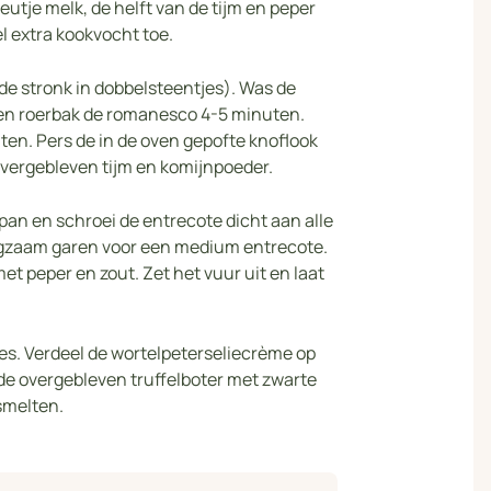
utje melk, de helft van de tijm en peper
l extra kookvocht toe.
de stronk in dobbelsteentjes). Was de
 en roerbak de romanesco 4-5 minuten.
en. Pers de in de oven gepofte knoflook
overgebleven tijm en komijnpoeder.
akpan en schroei de entrecote dicht aan alle
angzaam garen voor een medium entrecote.
et peper en zout. Zet het vuur uit en laat
jes. Verdeel de wortelpeterseliecrème op
 de overgebleven truffelboter met zwarte
smelten.