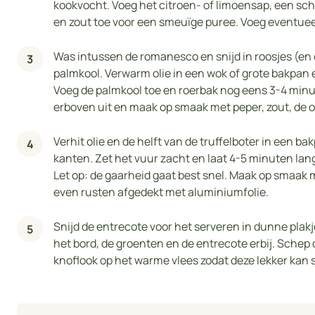
kookvocht. Voeg het citroen- of limoensap, een sche
en zout toe voor een smeuïge puree. Voeg eventuee
Was intussen de romanesco en snijd in roosjes (en 
palmkool. Verwarm olie in een wok of grote bakpan
Voeg de palmkool toe en roerbak nog eens 3-4 minut
erboven uit en maak op smaak met peper, zout, de 
Verhit olie en de helft van de truffelboter in een b
kanten. Zet het vuur zacht en laat 4-5 minuten l
Let op: de gaarheid gaat best snel. Maak op smaak m
even rusten afgedekt met aluminiumfolie.
Snijd de entrecote voor het serveren in dunne plak
het bord, de groenten en de entrecote erbij. Schep
knoflook op het warme vlees zodat deze lekker kan 