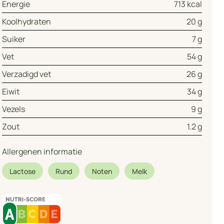
Energie
713 kcal
Koolhydraten
20 g
Suiker
7 g
Vet
54 g
Verzadigd vet
26 g
Eiwit
34 g
Vezels
9 g
Zout
1.2 g
Allergenen informatie
Lactose
Rund
Noten
Melk