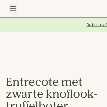
De beste
bi
Entrecote met
zwarte knoflook-
truffelboter