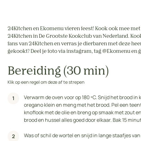
24Kitchen en Ekomenu vieren feest! Kook ook mee met 
24Kitchen in De Grootste Kookclub van Nederland. Kook
fans van 24Kitchen en verras je dierbaren met deze hee
gekookt? Deel je foto via instagram, tag @Ekomenu en
Bereiding (30 min)
Klik op een regel om deze af te strepen
Verwarm de oven voor op 180 ºC. Snijd het brood in k
oregano klein en meng met het brood. Pel een teent
knoflook met de olie en breng op smaak met zout en 
brood en hussel alles goed door elkaar. Bak 15 min
Was of schil de wortel en snijd in lange staafjes va