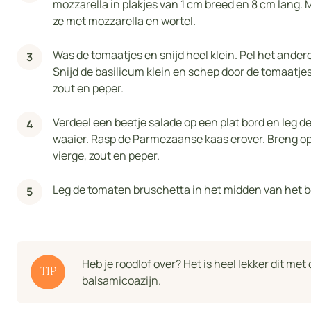
mozzarella in plakjes van 1 cm breed en 8 cm lang. M
ze met mozzarella en wortel.
Was de tomaatjes en snijd heel klein. Pel het ander
Snijd de basilicum klein en schep door de tomaatjes.
zout en peper.
Verdeel een beetje salade op een plat bord en leg d
waaier. Rasp de Parmezaanse kaas erover. Breng op 
vierge, zout en peper.
Leg de tomaten bruschetta in het midden van het bo
Heb je roodlof over? Het is heel lekker dit met 
TIP
balsamicoazijn.