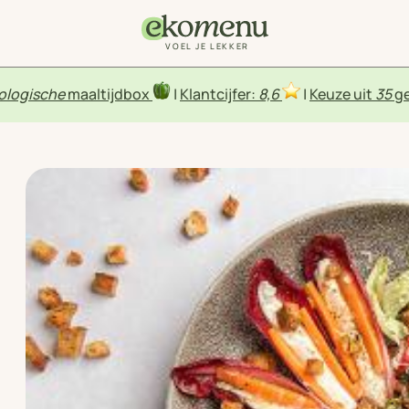
VOEL JE LEKKER
ologische
maaltijdbox
|
Klantcijfer:
8,6
|
Keuze uit
35
ge