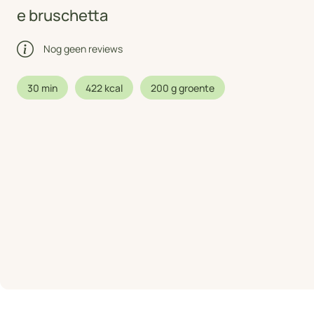
e bruschetta
Nog geen reviews
30 min
422 kcal
200 g groente