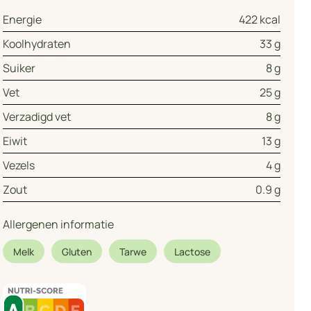
Energie
422 kcal
Koolhydraten
33 g
Suiker
8 g
Vet
25 g
Verzadigd vet
8 g
Eiwit
13 g
Vezels
4 g
Zout
0.9 g
Allergenen informatie
Melk
Gluten
Tarwe
Lactose