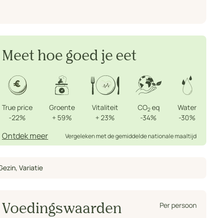
Meet hoe goed je eet
True price
Groente
Vitaliteit
CO
eq
Water
2
-22%
+
59%
+
23%
-34%
-30%
Ontdek meer
Vergeleken met de gemiddelde nationale maaltijd
Gezin
,
Variatie
Per persoon
Voedingswaarden