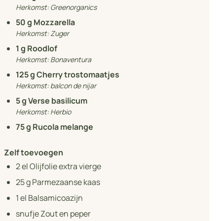
Herkomst:
Greenorganics
50
g Mozzarella
Herkomst:
Zuger
1
g Roodlof
Herkomst:
Bonaventura
125
g Cherry trostomaatjes
Herkomst:
balcon de nijar
5
g Verse basilicum
Herkomst:
Herbio
75
g Rucola melange
Zelf toevoegen
2
el Olijfolie extra vierge
25
g Parmezaanse kaas
1
el Balsamicoazijn
snufje Zout en peper