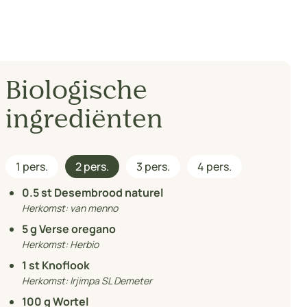
Biologische
ingrediënten
1 pers.
2 pers.
3 pers.
4 pers.
0.5
st Desembrood naturel
Herkomst:
van menno
5
g Verse oregano
Herkomst:
Herbio
1
st Knoflook
Herkomst:
Irjimpa SL Demeter
100
g Wortel