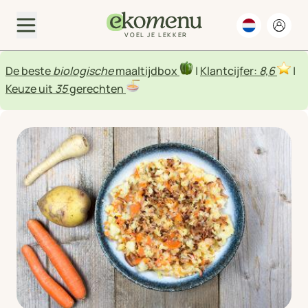
VOEL JE LEKKER
De beste
biologische
maaltijdbox
|
Klantcijfer:
8,6
|
Keuze uit
35
gerechten