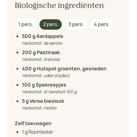
Biologische ingrediënten
1 pers.
2 pers.
3 pers.
4 pers.
500
g Aardappels
Herkomst:
de eerste
200
g Pastinaak
Herkomst:
Arenosa
400
g Hutspot groenten, gesneden
Herkomst:
udea snijderij
100
g Spekreepjes
Herkomst:
st hendrick 100 g
5
g Verse bieslook
Herkomst:
Herbio
Zelf toevoegen
1
g Roomboter