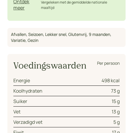
Ontdek
Vergeleken met de gemiddelde nationale
meer
maaltijd
Afvallen
,
Seizoen
,
Lekker snel
,
Glutenvrij
,
9 maanden
,
Variatie
,
Gezin
Per persoon
Voedingswaarden
Energie
498 kcal
Koolhydraten
73 g
Suiker
15 g
Vet
13 g
Verzadigd vet
5 g
Eiwit
17 g