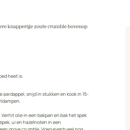
lekkere knapperige zoute crumble bovenop
ed heet is.
 aardappel, snijd in stukken en kook in 15-
uitdampen.
. Verhit olie in een bakpan en bak het spek
spek, ui en hazelnoten in een
 een grove crumble. Voeg eventueel nog