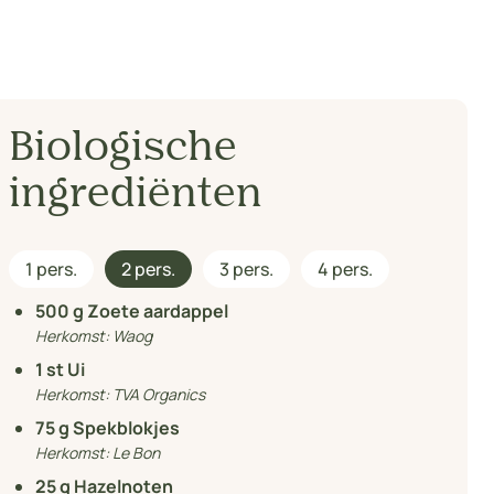
Biologische
ingrediënten
1 pers.
2 pers.
3 pers.
4 pers.
500
g Zoete aardappel
Herkomst:
Waog
1
st Ui
Herkomst:
TVA Organics
75
g Spekblokjes
Herkomst:
Le Bon
25
g Hazelnoten