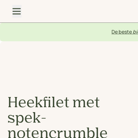
De beste
bi
Heekfilet met
spek-
notencrumble