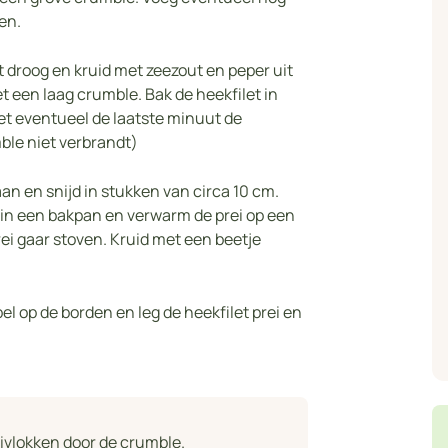
ven.
t droog en kruid met zeezout en peper uit
t een laag crumble. Bak de heekfilet in
et eventueel de laatste minuut de
ble niet verbrandt)
aan en snijd in stukken van circa 10 cm.
ie in een bakpan en verwarm de prei op een
rei gaar stoven. Kruid met een beetje
el op de borden en leg de heekfilet prei en
livlokken door de crumble.