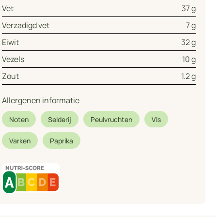
Vet
37 g
Verzadigd vet
7 g
Eiwit
32 g
Vezels
10 g
Zout
1.2 g
Allergenen informatie
Noten
Selderij
Peulvruchten
Vis
Varken
Paprika