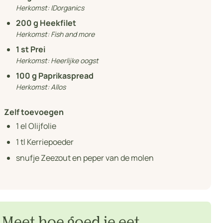
Herkomst:
IDorganics
200
g Heekfilet
Herkomst:
Fish and more
1
st Prei
Herkomst:
Heerlijke oogst
100
g Paprikaspread
Herkomst:
Allos
Zelf toevoegen
1
el Olijfolie
1
tl Kerriepoeder
snufje Zeezout en peper van de molen