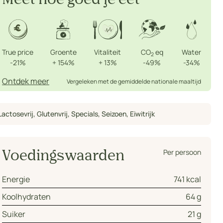
Meet hoe goed je eet
True price
Groente
Vitaliteit
CO
eq
Water
2
-21%
+
154%
+
13%
-49%
-34%
Ontdek meer
Vergeleken met de gemiddelde nationale maaltijd
Lactosevrij
,
Glutenvrij
,
Specials
,
Seizoen
,
Eiwitrijk
Per persoon
Voedingswaarden
Energie
741 kcal
Koolhydraten
64 g
Suiker
21 g