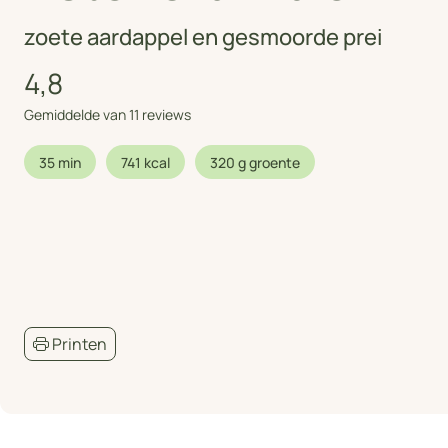
zoete aardappel en gesmoorde prei
4,8
Gemiddelde van 11 reviews
35 min
741 kcal
320 g groente
Printen