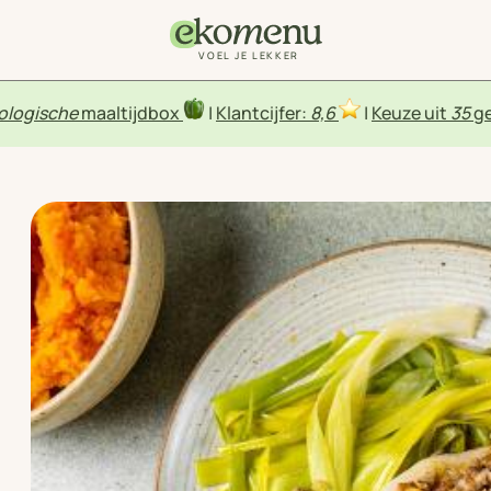
VOEL JE LEKKER
ologische
maaltijdbox
|
Klantcijfer:
8,6
|
Keuze uit
35
ge