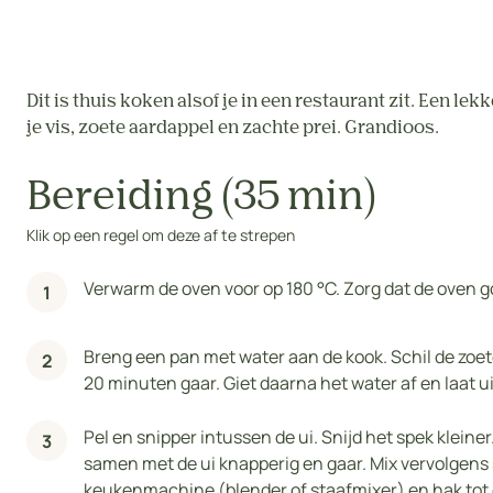
Dit is thuis koken alsof je in een restaurant zit. Een 
je vis, zoete aardappel en zachte prei. Grandioos.
Bereiding (35 min)
Klik op een regel om deze af te strepen
Verwarm de oven voor op 180 °C. Zorg dat de oven go
Breng een pan met water aan de kook. Schil de zoete
20 minuten gaar. Giet daarna het water af en laat 
Pel en snipper intussen de ui. Snijd het spek kleiner
samen met de ui knapperig en gaar. Mix vervolgens 
keukenmachine (blender of staafmixer) en hak tot