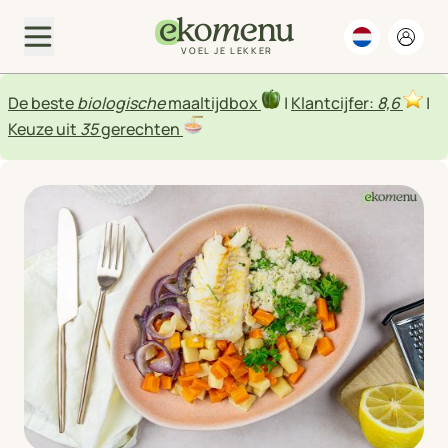
VOEL JE LEKKER
De beste
biologische
maaltijdbox
|
Klantcijfer:
8,6
|
Keuze uit
35
gerechten