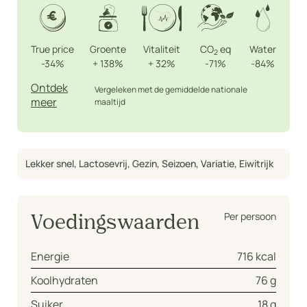
True price
Groente
Vitaliteit
CO
eq
Water
2
-34%
+
138%
+
32%
-71%
-84%
Ontdek
Vergeleken met de gemiddelde nationale
meer
maaltijd
Lekker snel
,
Lactosevrij
,
Gezin
,
Seizoen
,
Variatie
,
Eiwitrijk
Per persoon
Voedingswaarden
Energie
716 kcal
Koolhydraten
76 g
Suiker
18 g