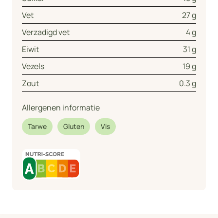
Vet
27 g
Verzadigd vet
4 g
Eiwit
31 g
Vezels
19 g
Zout
0.3 g
Allergenen informatie
Tarwe
Gluten
Vis