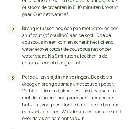
of julienne (in kleine blokjes of staafjes). Kook
of stoom de groenten in 8-10 minuten krokant
gaar. Giet het water af.
Breng intussen nog een pan met water en een
snuf zout (of bouillon) aan de kook. Doe de
couscous in een kom en schenk het kokend
water erover totdat de couscous net onder
water staat. Na 5 minuten afdekken is de
couscous mooi droog en rul.
Pel de ui en snijd in halve ringen. Dep de vis
droog en breng op smaak met zout en peper.
Verhit olie in een bakpan en bak de vis samen
met de ui op een hoog vuur aan. Temper dan
het vuur, voeg een klontje boter toe en bak nog
eens 3-5 minuten. Was de citroen, rasp de schil
over de vis en pers het sap uit.