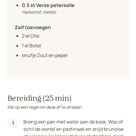
0.5
st Verse peterselie
Herkomst:
Herbio
Zelf toevoegen
2
el Olie
1
el Boter
snufje Zout en peper
Bereiding (25 min)
Klik op een regel om deze af te strepen
Breng een pan met water aan de kook. Was of
schil de wortel en pastinaak en snijd brunoise