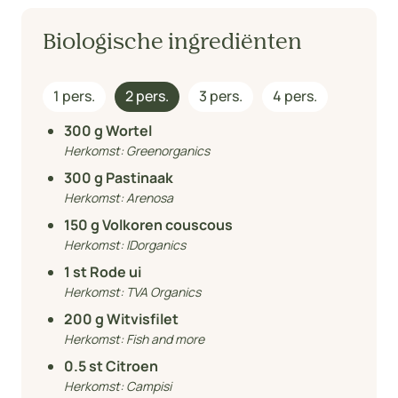
Biologische ingrediënten
1 pers.
2 pers.
3 pers.
4 pers.
300
g Wortel
Herkomst:
Greenorganics
300
g Pastinaak
Herkomst:
Arenosa
150
g Volkoren couscous
Herkomst:
IDorganics
1
st Rode ui
Herkomst:
TVA Organics
200
g Witvisfilet
Herkomst:
Fish and more
0.5
st Citroen
Herkomst:
Campisi