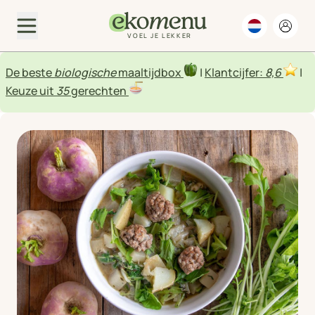
VOEL JE LEKKER
De beste
biologische
maaltijdbox
|
Klantcijfer:
8,6
|
Keuze uit
35
gerechten