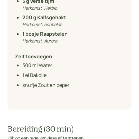
5
g Verse tijm
Herkomst:
Herbio
200
g Kalfsgehakt
Herkomst:
ecofields
1
bosje Raapstelen
Herkomst:
Aurora
Zelf toevoegen
300
ml Water
1
el Bakolie
snufje Zout en peper
Bereiding (30 min)
Klik op een regel om deze af te strepen