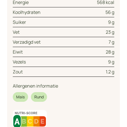
Energie
568 kcal
Koolhydraten
56 g
Suiker
9 g
Vet
23 g
Verzadigd vet
7 g
Eiwit
28 g
Vezels
9 g
Zout
1.2 g
Allergenen informatie
Mais
Rund