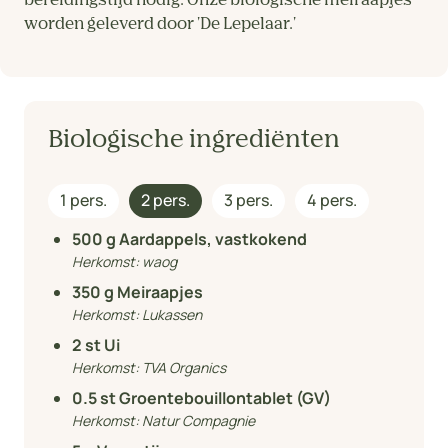
bereidingstijd nodig. Onze biologische meiraapjes
worden geleverd door 'De Lepelaar.'
Biologische ingrediënten
1 pers.
2 pers.
3 pers.
4 pers.
500
g Aardappels, vastkokend
Herkomst:
waog
350
g Meiraapjes
Herkomst:
Lukassen
2
st Ui
Herkomst:
TVA Organics
0.5
st Groentebouillontablet (GV)
Herkomst:
Natur Compagnie