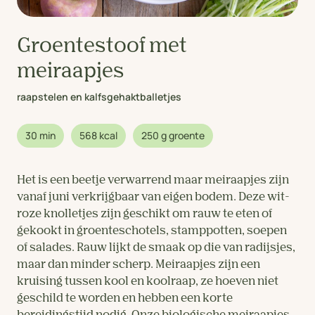
Groentestoof met
meiraapjes
raapstelen en kalfsgehaktballetjes
30 min
568 kcal
250 g groente
Het is een beetje verwarrend maar meiraapjes zijn
vanaf juni verkrijgbaar van eigen bodem. Deze wit-
roze knolletjes zijn geschikt om rauw te eten of
gekookt in groenteschotels, stamppotten, soepen
of salades. Rauw lijkt de smaak op die van radijsjes,
maar dan minder scherp. Meiraapjes zijn een
kruising tussen kool en koolraap, ze hoeven niet
geschild te worden en hebben een korte