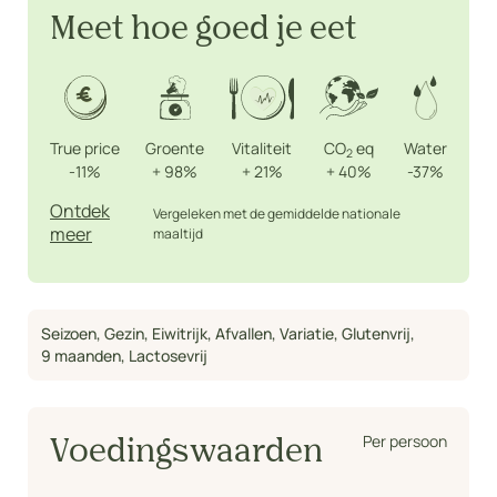
Meet hoe goed je eet
True price
Groente
Vitaliteit
CO
eq
Water
2
-11%
+
98%
+
21%
+
40%
-37%
Ontdek
Vergeleken met de gemiddelde nationale
meer
maaltijd
Seizoen
,
Gezin
,
Eiwitrijk
,
Afvallen
,
Variatie
,
Glutenvrij
,
9 maanden
,
Lactosevrij
Per persoon
Voedingswaarden