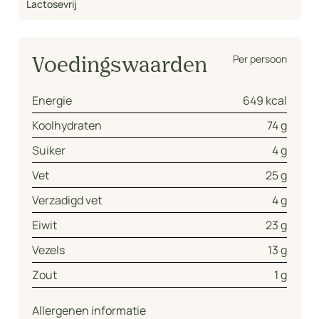
Lactosevrij
Per persoon
Voedingswaarden
Energie
649 kcal
Koolhydraten
74 g
Suiker
4 g
Vet
25 g
Verzadigd vet
4 g
Eiwit
23 g
Vezels
13 g
Zout
1 g
Allergenen informatie