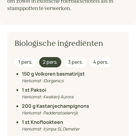
om zowel in exotische roerbakschotels als in
stamppotten te verwerken.
Biologische ingrediënten
1 pers.
2 pers.
3 pers.
4 pers.
150
g Volkoren basmatirijst
Herkomst:
IDorganics
1
st Paksoi
Herkomst:
Kwekerij Aurora
200
g Kastanjechampignons
Herkomst:
Paddenstoelenrijk
1
st Knoflookteen
Herkomst:
Irjimpa SL Demeter