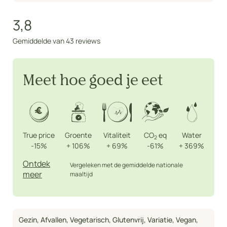
3,8
Gemiddelde van 43 reviews
Meet hoe goed je eet
True price
Groente
Vitaliteit
CO
eq
Water
2
-15%
+
106%
+
69%
-61%
+
369%
Ontdek
Vergeleken met de gemiddelde nationale
meer
maaltijd
Gezin
,
Afvallen
,
Vegetarisch
,
Glutenvrij
,
Variatie
,
Vegan
,