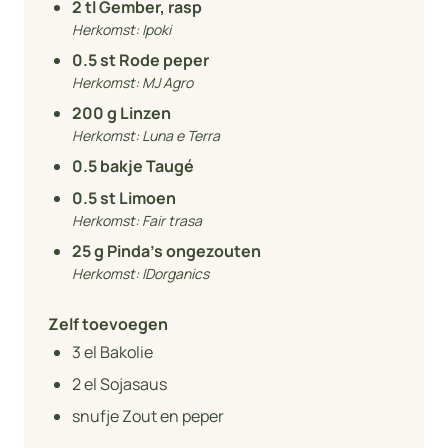
2
tl Gember, rasp
Herkomst:
Ipoki
0.5
st Rode peper
Herkomst:
MJ Agro
200
g Linzen
Herkomst:
Luna e Terra
0.5
bakje Taugé
0.5
st Limoen
Herkomst:
Fair trasa
25
g Pinda's ongezouten
Herkomst:
IDorganics
Zelf toevoegen
3
el Bakolie
2
el Sojasaus
snufje Zout en peper