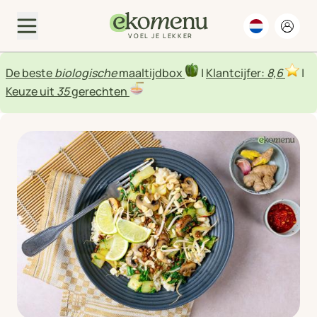
VOEL JE LEKKER
De beste
biologische
maaltijdbox
|
Klantcijfer:
8,6
|
Keuze uit
35
gerechten