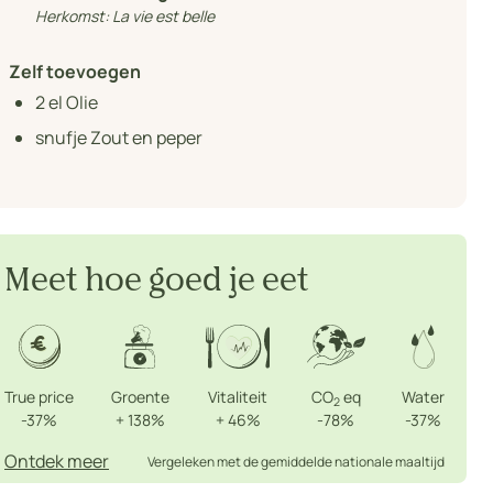
Herkomst:
La vie est belle
Zelf toevoegen
2
el Olie
snufje Zout en peper
Meet hoe goed je eet
True price
Groente
Vitaliteit
CO
eq
Water
2
-37%
+
138%
+
46%
-78%
-37%
Ontdek meer
Vergeleken met de gemiddelde nationale maaltijd