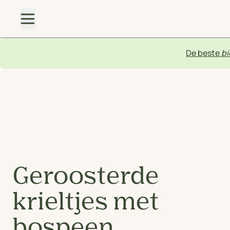
De beste
bi
Geroosterde
krieltjes met
bospeen