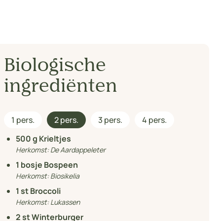
Biologische
ingrediënten
1 pers.
2 pers.
3 pers.
4 pers.
500
g Krieltjes
Herkomst:
De Aardappeleter
1
bosje Bospeen
Herkomst:
Biosikelia
1
st Broccoli
Herkomst:
Lukassen
2
st Winterburger