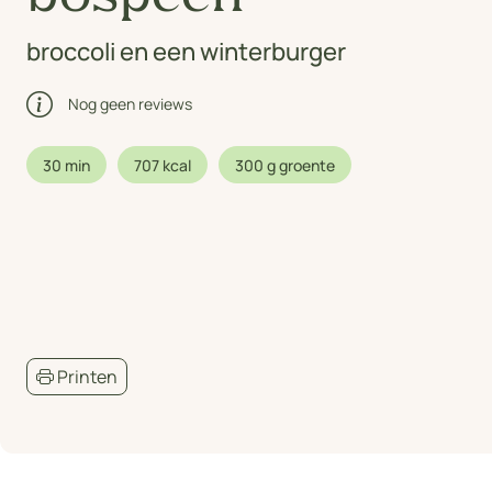
broccoli en een winterburger
Nog geen reviews
30 min
707 kcal
300 g groente
Printen