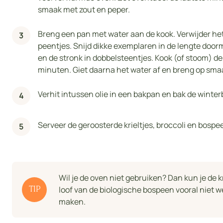
smaak met zout en peper.
Breng een pan met water aan de kook. Verwijder het
peentjes. Snijd dikke exemplaren in de lengte doorm
en de stronk in dobbelsteentjes. Kook (of stoom) d
minuten. Giet daarna het water af en breng op sma
Verhit intussen olie in een bakpan en bak de winte
Serveer de geroosterde krieltjes, broccoli en bosp
Wil je de oven niet gebruiken? Dan kun je de k
loof van de biologische bospeen vooral niet we
TIP
maken.