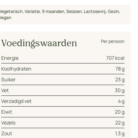
Vegetarisch
,
Variatie
,
9 maanden
,
Seizoen
,
Lactosevrij
,
Gezin
,
Vegan
Per persoon
Voedingswaarden
Energie
707 kcal
Koolhydraten
78 g
Suiker
23 g
Vet
30 g
Verzadigd vet
4 g
Eiwit
20 g
Vezels
22 g
Zout
1.3 g