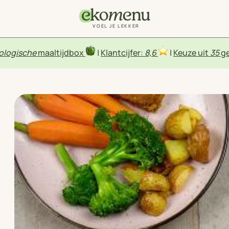
VOEL JE LEKKER
ologische
maaltijdbox
|
Klantcijfer:
8,6
|
Keuze uit
35
ge