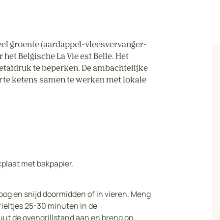
eel groente (aardappel-vleesvervanger-
het Belgische La Vie est Belle. Het
voetafdruk te beperken. De ambachtelijke
orte ketens samen te werken met lokale
plaat met bakpapier.
roog en snijd doormidden of in vieren. Meng
krieltjes 25-30 minuten in de
ut de ovengrillstand aan en breng op