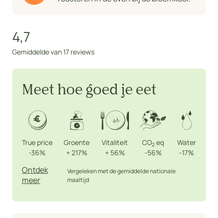
4,7
Gemiddelde van 17 reviews
Meet hoe goed je eet
True price
Groente
Vitaliteit
CO
eq
Water
2
-36%
+
217%
+
56%
-56%
-17%
Ontdek
Vergeleken met de gemiddelde nationale
meer
maaltijd