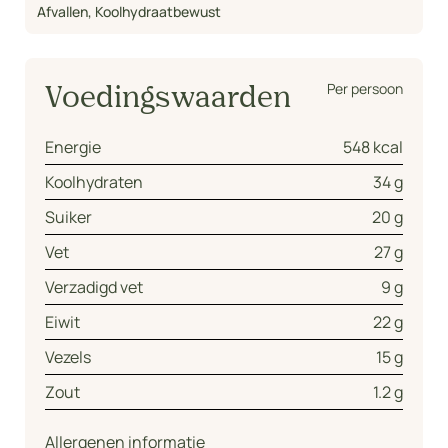
Afvallen
,
Koolhydraatbewust
Per persoon
Voedingswaarden
Energie
548 kcal
Koolhydraten
34 g
Suiker
20 g
Vet
27 g
Verzadigd vet
9 g
Eiwit
22 g
Vezels
15 g
Zout
1.2 g
Allergenen informatie