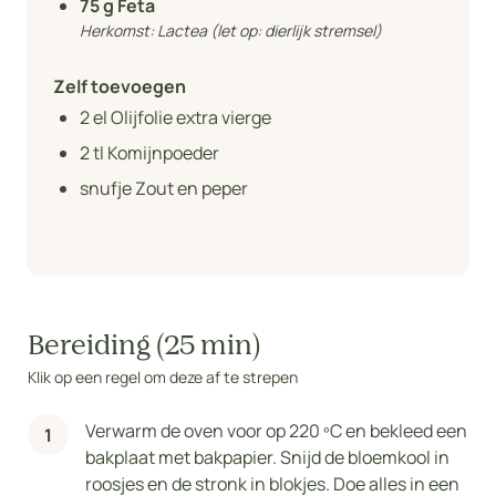
75
g Feta
Herkomst:
Lactea (let op: dierlijk stremsel)
Zelf toevoegen
2
el Olijfolie extra vierge
2
tl Komijnpoeder
snufje Zout en peper
Bereiding (25 min)
Klik op een regel om deze af te strepen
Verwarm de oven voor op 220 ºC en bekleed een
bakplaat met bakpapier. Snijd de bloemkool in
roosjes en de stronk in blokjes. Doe alles in een