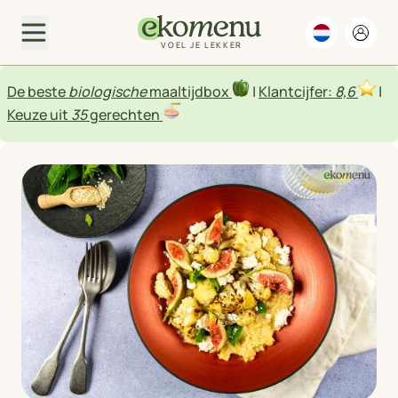
VOEL JE LEKKER
De beste
biologische
maaltijdbox
|
Klantcijfer:
8,6
|
Keuze uit
35
gerechten