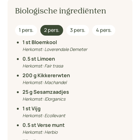
Biologische ingrediënten
1 pers.
2 pers.
3 pers.
4 pers.
1
st Bloemkool
Herkomst:
Loverendale Demeter
0.5
st Limoen
Herkomst:
Fair trasa
200
g Kikkererwten
Herkomst:
Machandel
25
g Sesamzaadjes
Herkomst:
IDorganics
1
st Vijg
Herkomst:
Ecollevant
0.5
st Verse munt
Herkomst:
Herbio