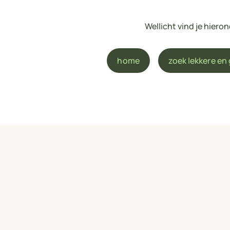
Wellicht vind je hier
home
zoek lekkere en