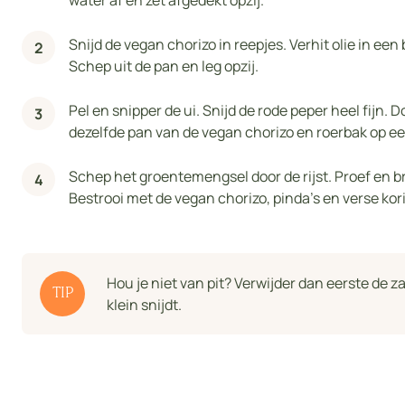
water af en zet afgedekt opzij.
Snijd de vegan chorizo in reepjes. Verhit olie in ee
Schep uit de pan en leg opzij.
Pel en snipper de ui. Snijd de rode peper heel fijn.
dezelfde pan van de vegan chorizo en roerbak op e
Schep het groentemengsel door de rijst. Proef en b
Bestrooi met de vegan chorizo, pinda's en verse kor
Hou je niet van pit? Verwijder dan eerste de z
TIP
klein snijdt.