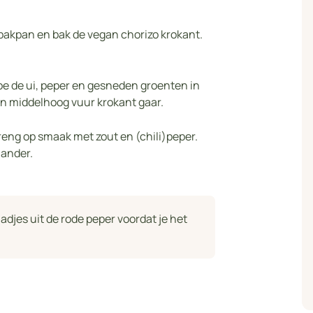
n bakpan en bak de vegan chorizo krokant.
 Doe de ui, peper en gesneden groenten in
en middelhoog vuur krokant gaar.
reng op smaak met zout en (chili)peper.
iander.
aadjes uit de rode peper voordat je het