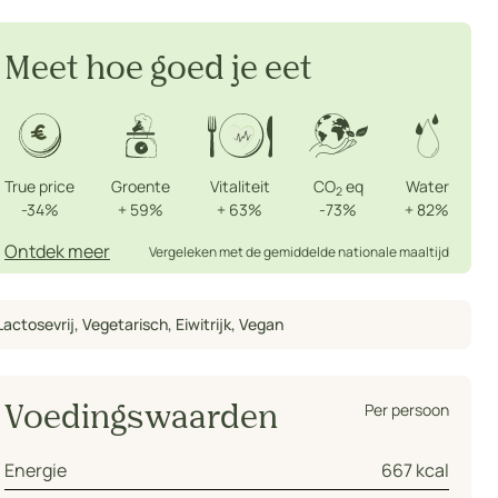
Meet hoe goed je eet
True price
Groente
Vitaliteit
CO
eq
Water
2
-34%
+
59%
+
63%
-73%
+
82%
Ontdek meer
Vergeleken met de gemiddelde nationale maaltijd
Lactosevrij
,
Vegetarisch
,
Eiwitrijk
,
Vegan
Per persoon
Voedingswaarden
Energie
667 kcal