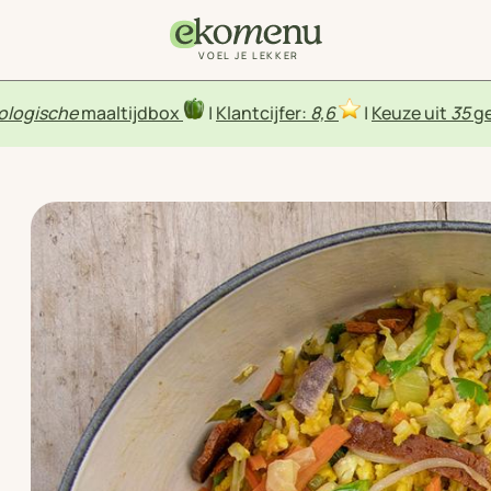
VOEL JE LEKKER
ologische
maaltijdbox
|
Klantcijfer:
8,6
|
Keuze uit
35
ge