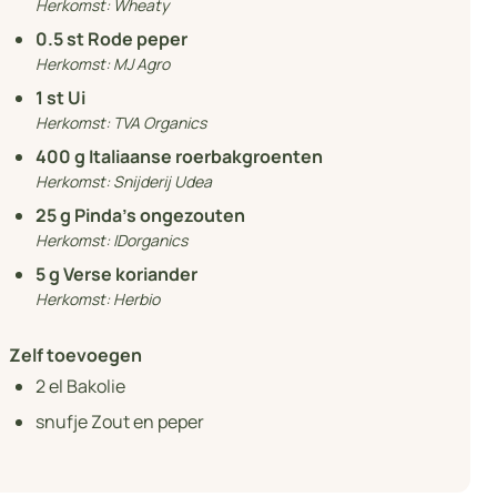
Herkomst:
Wheaty
0.5
st Rode peper
Herkomst:
MJ Agro
1
st Ui
Herkomst:
TVA Organics
400
g Italiaanse roerbakgroenten
Herkomst:
Snijderij Udea
25
g Pinda's ongezouten
Herkomst:
IDorganics
5
g Verse koriander
Herkomst:
Herbio
Zelf toevoegen
2
el Bakolie
snufje Zout en peper