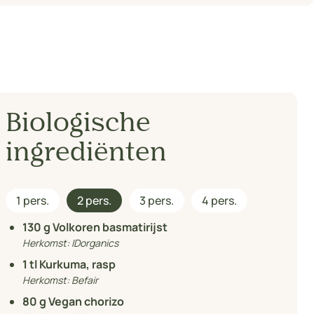
Biologische
ingrediënten
1 pers.
2 pers.
3 pers.
4 pers.
130
g Volkoren basmatirijst
Herkomst:
IDorganics
1
tl Kurkuma, rasp
Herkomst:
Befair
80
g Vegan chorizo