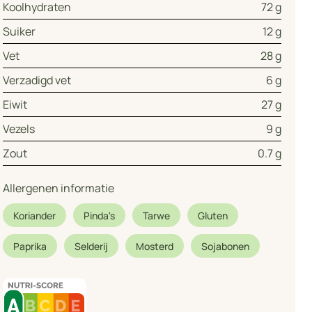
Koolhydraten
72 g
Suiker
12 g
Vet
28 g
Verzadigd vet
6 g
Eiwit
27 g
Vezels
9 g
Zout
0.7 g
Allergenen informatie
Koriander
Pinda's
Tarwe
Gluten
Paprika
Selderij
Mosterd
Sojabonen