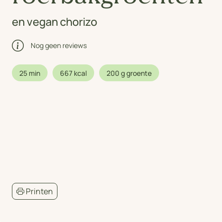
en vegan chorizo
Nog geen reviews
25 min
667 kcal
200 g groente
Printen