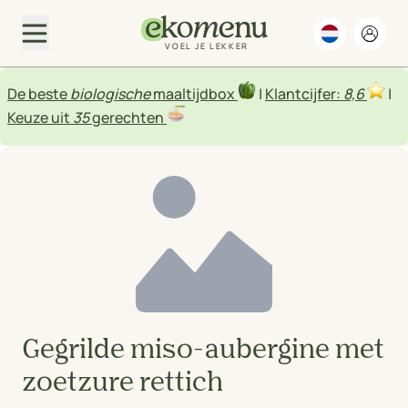
VOEL JE LEKKER
De beste
biologische
maaltijdbox
|
Klantcijfer:
8,6
|
Keuze uit
35
gerechten
Gegrilde miso-aubergine met
zoetzure rettich