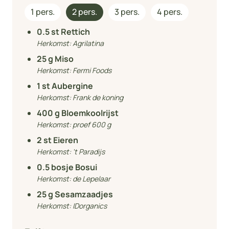
1 pers.
2 pers.
3 pers.
4 pers.
0.5
st Rettich
Herkomst:
Agrilatina
25
g Miso
Herkomst:
Fermi Foods
1
st Aubergine
Herkomst:
Frank de koning
400
g Bloemkoolrijst
Herkomst:
proef 600 g
2
st Eieren
Herkomst:
't Paradijs
0.5
bosje Bosui
Herkomst:
de Lepelaar
25
g Sesamzaadjes
Herkomst:
IDorganics