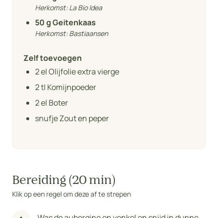
Herkomst:
La Bio Idea
50
g Geitenkaas
Herkomst:
Bastiaansen
Zelf toevoegen
2
el Olijfolie extra vierge
2
tl Komijnpoeder
2
el Boter
snufje Zout en peper
Bereiding (20 min)
Klik op een regel om deze af te strepen
Was de aubergine en venkel en snijd in dunne