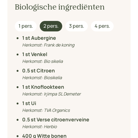
Biologische ingrediënten
1 pers.
2 pers.
3 pers.
4 pers.
1
st Aubergine
Herkomst:
Frank de koning
1
st Venkel
Herkomst:
Bio sikelia
0.5
st Citroen
Herkomst:
Biosikelia
1
st Knoflookteen
Herkomst:
Irjimpa SL Demeter
1
st Ui
Herkomst:
TVA Organics
0.5
st Verse citroenverveine
Herkomst:
Herbio
400
g Witte bonen