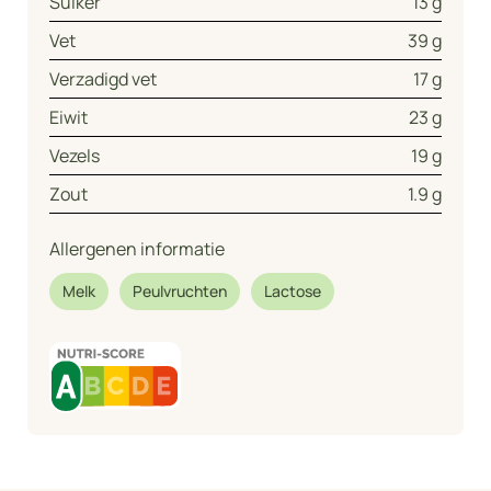
Suiker
13 g
Vet
39 g
Verzadigd vet
17 g
Eiwit
23 g
Vezels
19 g
Zout
1.9 g
Allergenen informatie
Melk
Peulvruchten
Lactose