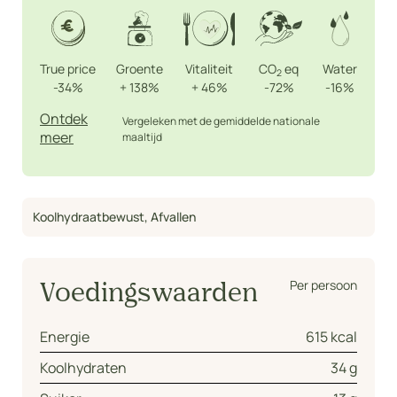
True price
Groente
Vitaliteit
CO
eq
Water
2
-34%
+
138%
+
46%
-72%
-16%
Ontdek
Vergeleken met de gemiddelde nationale
meer
maaltijd
Koolhydraatbewust
,
Afvallen
Per persoon
Voedingswaarden
Energie
615 kcal
Koolhydraten
34 g