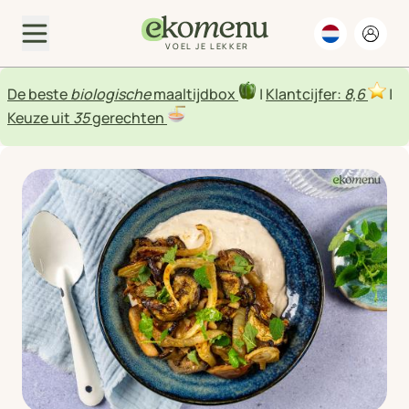
VOEL JE LEKKER
De beste
biologische
maaltijdbox
|
Klantcijfer:
8,6
|
Keuze uit
35
gerechten