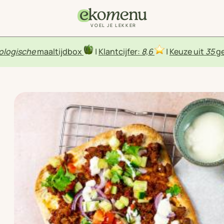
VOEL JE LEKKER
ologische
maaltijdbox
|
Klantcijfer:
8,6
|
Keuze uit
35
ge