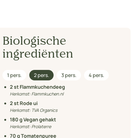
Biologische
ingrediënten
1 pers.
2 pers.
3 pers.
4 pers.
2
st Flammkuchendeeg
Herkomst:
Flammkuchen.nl
2
st Rode ui
Herkomst:
TVA Organics
180
g Vegan gehakt
Herkomst:
Prolaterre
70
g Tomatenpuree