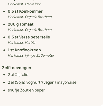
Herkomst:
La bio idea
0.5
st Komkommer
Herkomst:
Organic Brothers
200
g Tomaat
Herkomst:
Organic Brothers
0.5
st Verse peterselie
Herkomst:
Herbio
1
st Knoflookteen
Herkomst:
Irjimpa SL Demeter
Zelf toevoegen
2
el Olijfolie
2
el (Soja) yoghurt/(vegan) mayonaise
snufje Zout en peper