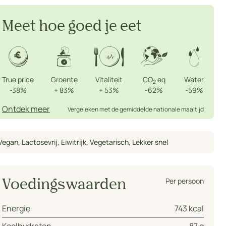
Meet hoe goed je eet
True price
Groente
Vitaliteit
CO
eq
Water
2
-38%
+
83%
+
53%
-62%
-59%
Ontdek meer
Vergeleken met de gemiddelde nationale maaltijd
Vegan
,
Lactosevrij
,
Eiwitrijk
,
Vegetarisch
,
Lekker snel
Per persoon
Voedingswaarden
Energie
743 kcal