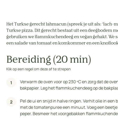
Het Turkse gerecht lahmacun (spreek je uit als: ‘lach-m
Turkse pizza. Dit gerecht bestaat uit een deegbodem 
gebruiken we flammkuchendeeg en vegan gehakt. We 
een salade van tomaat en komkommer en een knoflook
Bereiding (20 min)
Klik op een regel om deze af te strepen
Verwarm de oven voor op 230 ºC en zorg dat de oven
bakpapier. Leg het flammkuchendeeg op de bakplaa
Pel de ui en snijd in halve ringen. Verhit olie in e
met de tomatenpuree een minuut. Voeg een beetje 
peper. Besmeer het voorgebakken flammkuchende