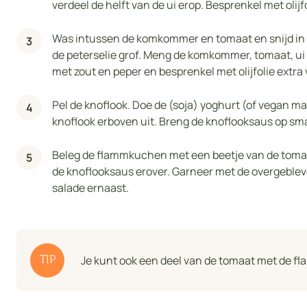
verdeel de helft van de ui erop. Besprenkel met olij
Was intussen de komkommer en tomaat en snijd in bl
de peterselie grof. Meng de komkommer, tomaat, ui
met zout en peper en besprenkel met olijfolie extra 
Pel de knoflook. Doe de (soja) yoghurt (of vegan m
knoflook erboven uit. Breng de knoflooksaus op sm
Beleg de flammkuchen met een beetje van de tom
de knoflooksaus erover. Garneer met de overgebleve
salade ernaast.
Je kunt ook een deel van de tomaat met de
TIP