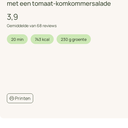
met een tomaat-komkommersalade
3,9
Gemiddelde van 68 reviews
20 min
743 kcal
230 g groente
Printen