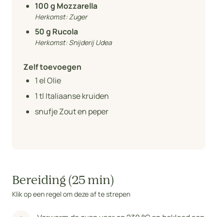
100
g Mozzarella
Herkomst:
Zuger
50
g Rucola
Herkomst:
Snijderij Udea
Zelf toevoegen
1
el Olie
1
tl Italiaanse kruiden
snufje Zout en peper
Bereiding (25 min)
Klik op een regel om deze af te strepen