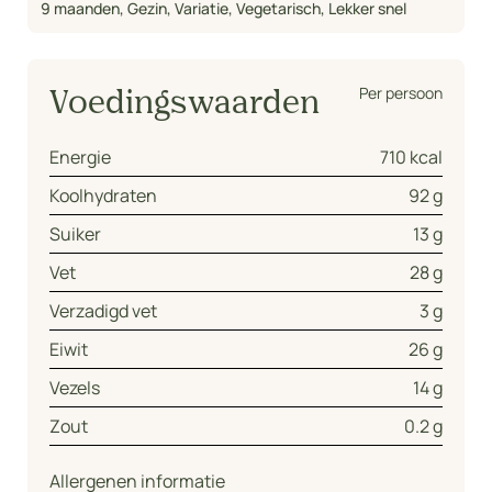
9 maanden
,
Gezin
,
Variatie
,
Vegetarisch
,
Lekker snel
Per persoon
Voedingswaarden
Energie
710 kcal
Koolhydraten
92 g
Suiker
13 g
Vet
28 g
Verzadigd vet
3 g
Eiwit
26 g
Vezels
14 g
Zout
0.2 g
Allergenen informatie