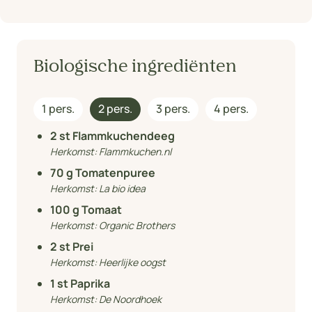
Biologische ingrediënten
1 pers.
2 pers.
3 pers.
4 pers.
2
st Flammkuchendeeg
Herkomst:
Flammkuchen.nl
70
g Tomatenpuree
Herkomst:
La bio idea
100
g Tomaat
Herkomst:
Organic Brothers
2
st Prei
Herkomst:
Heerlijke oogst
1
st Paprika
Herkomst:
De Noordhoek