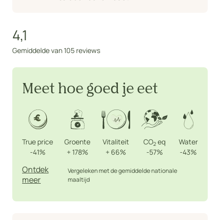
4,1
Gemiddelde van 105 reviews
Meet hoe goed je eet
True price
Groente
Vitaliteit
CO
eq
Water
2
-41%
+
178%
+
66%
-57%
-43%
Ontdek
Vergeleken met de gemiddelde nationale
meer
maaltijd