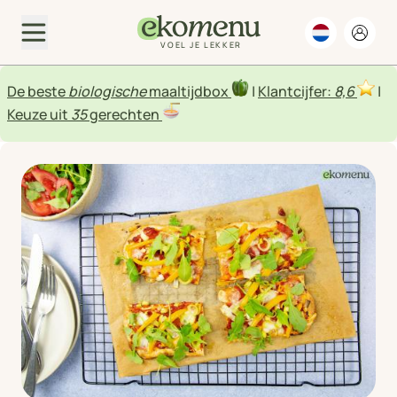
VOEL JE LEKKER
De beste
biologische
maaltijdbox
|
Klantcijfer:
8,6
|
Keuze uit
35
gerechten