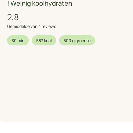
! Weinig koolhydraten
2,8
Gemiddelde van 4 reviews
30 min
587 kcal
500 g groente