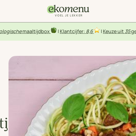
VOEL JE LEKKER
ologische
maaltijdbox
|
Klantcijfer:
8,6
|
Keuze uit
35
ge
tjes