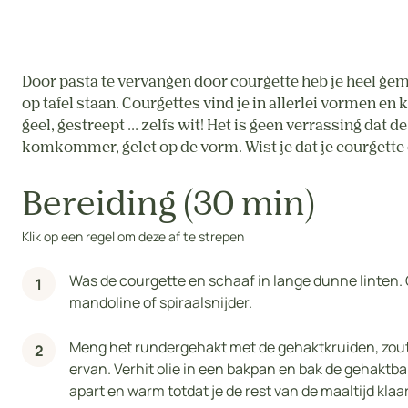
Door pasta te vervangen door courgette heb je heel ge
op tafel staan. Courgettes vind je in allerlei vormen en
geel, gestreept … zelfs wit! Het is geen verrassing dat de
komkommer, gelet op de vorm. Wist je dat je courgette
Bereiding (30 min)
Klik op een regel om deze af te strepen
Was de courgette en schaaf in lange dunne linten.
mandoline of spiraalsnijder.
Meng het rundergehakt met de gehaktkruiden, zout 
ervan. Verhit olie in een bakpan en bak de gehaktb
apart en warm totdat je de rest van de maaltijd klaa