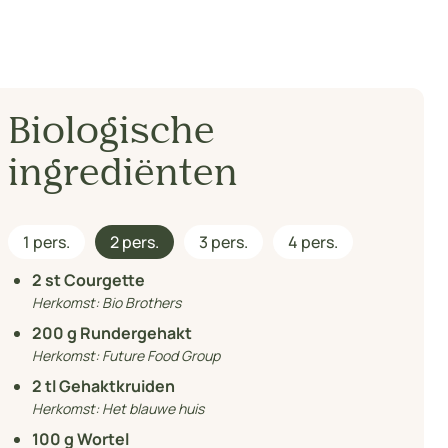
Biologische
ingrediënten
1 pers.
2 pers.
3 pers.
4 pers.
2
st Courgette
Herkomst:
Bio Brothers
200
g Rundergehakt
Herkomst:
Future Food Group
2
tl Gehaktkruiden
Herkomst:
Het blauwe huis
100
g Wortel