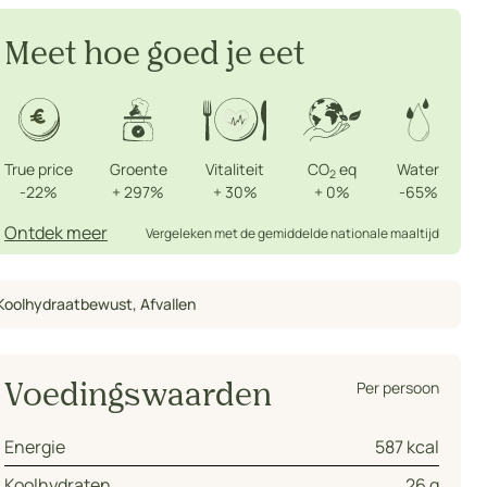
Meet hoe goed je eet
True price
Groente
Vitaliteit
CO
eq
Water
2
-22%
+
297%
+
30%
+
0%
-65%
Ontdek meer
Vergeleken met de gemiddelde nationale maaltijd
Koolhydraatbewust
,
Afvallen
Per persoon
Voedingswaarden
Energie
587 kcal
Koolhydraten
26 g