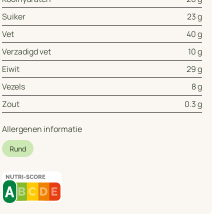
Suiker
23 g
Vet
40 g
Verzadigd vet
10 g
Eiwit
29 g
Vezels
8 g
Zout
0.3 g
Allergenen informatie
Rund