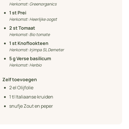
Herkomst:
Greenorganics
1
st Prei
Herkomst:
Heerlijke oogst
2
st Tomaat
Herkomst:
Bio tomate
1
st Knoflookteen
Herkomst:
Irjimpa SL Demeter
5
g Verse basilicum
Herkomst:
Herbio
Zelf toevoegen
2
el Olijfolie
1
tl Italiaanse kruiden
snufje Zout en peper