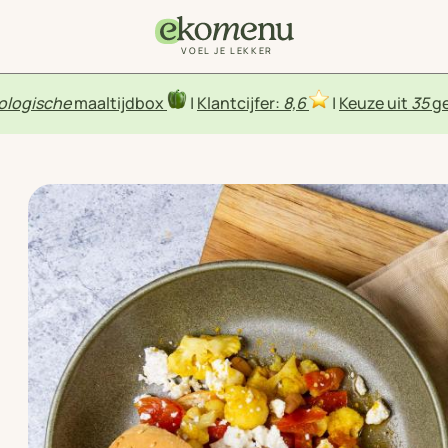
VOEL JE LEKKER
ologische
maaltijdbox
|
Klantcijfer:
8,6
|
Keuze uit
35
ge