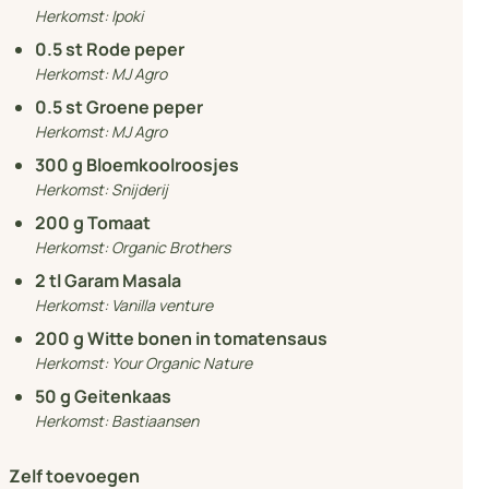
Herkomst:
Ipoki
0.5
st Rode peper
Herkomst:
MJ Agro
0.5
st Groene peper
Herkomst:
MJ Agro
300
g Bloemkoolroosjes
Herkomst:
Snijderij
200
g Tomaat
Herkomst:
Organic Brothers
2
tl Garam Masala
Herkomst:
Vanilla venture
200
g Witte bonen in tomatensaus
Herkomst:
Your Organic Nature
50
g Geitenkaas
Herkomst:
Bastiaansen
Zelf toevoegen