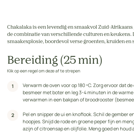
Chakalaka is een levendig en smaakvol Zuid-Afrikaans 
de combinatie van verschillende culturen en keukens. D
smaakexplosie, boordevol verse groenten, kruiden en s
Bereiding (25 min)
Klik op een regel om deze af te strepen
Verwarm de oven voor op 180 ºC. Zorg ervoor dat de 
besmeer met boter en leg 3-4 minuten in de warme 
verwarmen in een bakpan of broodrooster (besmeer 
Pel en snipper de ui en knoflook. Schil de gember e
hoopjes. Snijd de rode en groene peper fijn en men
azijn of citroensap en olijfolie. Meng goed en houd ap