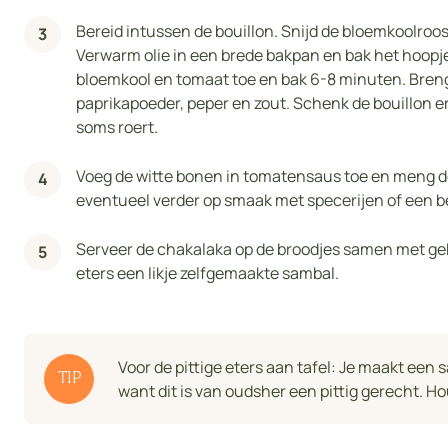
Bereid intussen de bouillon. Snijd de bloemkoolroosj
Verwarm olie in een brede bakpan en bak het hoopje
bloemkool en tomaat toe en bak 6-8 minuten. Bre
paprikapoeder, peper en zout. Schenk de bouillon erb
soms roert.
Voeg de witte bonen in tomatensaus toe en meng de
eventueel verder op smaak met specerijen of een bee
Serveer de chakalaka op de broodjes samen met gek
eters een likje zelfgemaakte sambal.
Voor de pittige eters aan tafel: Je maakt een 
TIP
want dit is van oudsher een pittig gerecht. Ho