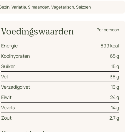
Gezin
,
Variatie
,
9 maanden
,
Vegetarisch
,
Seizoen
Per persoon
Voedingswaarden
Energie
699 kcal
Koolhydraten
65 g
Suiker
15 g
Vet
36 g
Verzadigd vet
13 g
Eiwit
24 g
Vezels
14 g
Zout
2.7 g