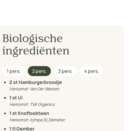
Biologische
ingrediënten
1 pers.
2 pers.
3 pers.
4 pers.
2
st Hamburgerbroodje
Herkomst:
Van Der Westen
1
st Ui
Herkomst:
TVA Organics
1
st Knoflookteen
Herkomst:
Irjimpa SL Demeter
1
tl Gember