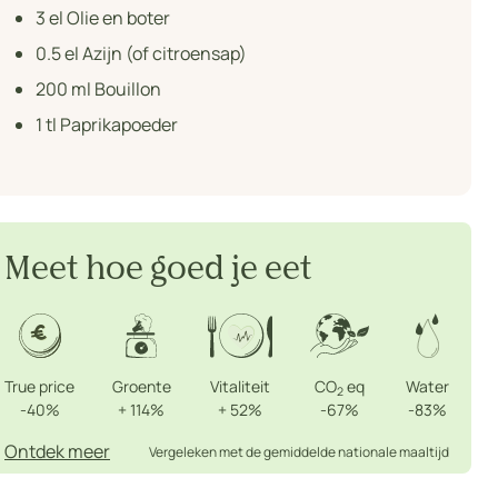
3
el Olie en boter
0.5
el Azijn (of citroensap)
200
ml Bouillon
1
tl Paprikapoeder
Meet hoe goed je eet
True price
Groente
Vitaliteit
CO
eq
Water
2
-40%
+
114%
+
52%
-67%
-83%
Ontdek meer
Vergeleken met de gemiddelde nationale maaltijd