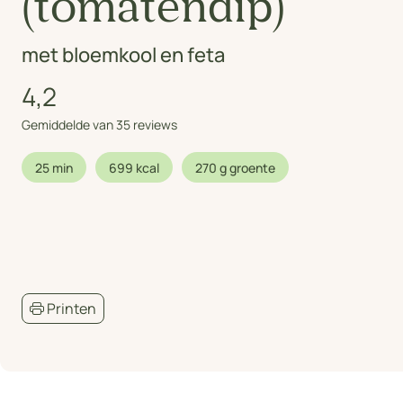
(tomatendip)
met bloemkool en feta
4,2
Gemiddelde van 35 reviews
25 min
699 kcal
270 g groente
Printen