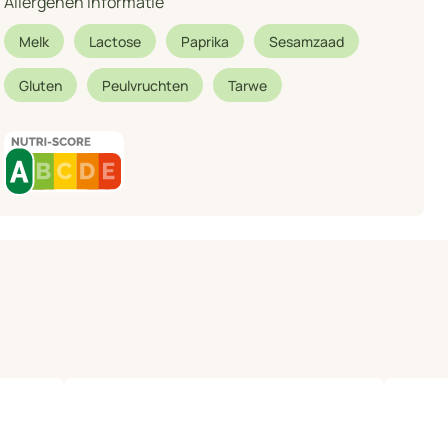
Allergenen informatie
Melk
Lactose
Paprika
Sesamzaad
Gluten
Peulvruchten
Tarwe