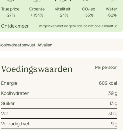
True price
Groente
Vitaliteit
CO
eq
Water
2
-27%
+
154%
+
24%
-55%
-62%
Ontdek meer
Vergeleken met de gemiddelde nationale maaltijd
Koolhydraatbewust
,
Afvallen
Per persoon
Voedingswaarden
Energie
609 kcal
Koolhydraten
39 g
Suiker
13 g
Vet
30 g
Verzadigd vet
9 g