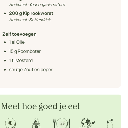
Herkomst:
Your organic nature
200
g Kip rookworst
Herkomst:
St Hendrick
Zelf toevoegen
1
el Olie
15
g Roomboter
1
tl Mosterd
snufje Zout en peper
Meet hoe goed je eet