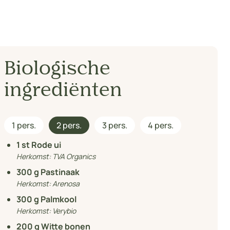
Biologische
ingrediënten
1 pers.
2 pers.
3 pers.
4 pers.
1
st Rode ui
Herkomst:
TVA Organics
300
g Pastinaak
Herkomst:
Arenosa
300
g Palmkool
Herkomst:
Verybio
200
g Witte bonen