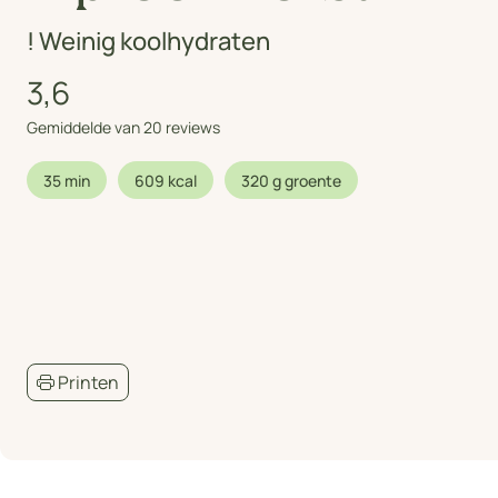
! Weinig koolhydraten
3,6
Gemiddelde van 20 reviews
35 min
609 kcal
320 g groente
Printen