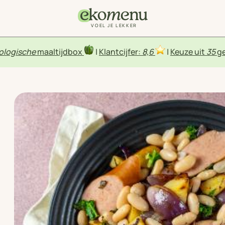
VOEL JE LEKKER
ologische
maaltijdbox
|
Klantcijfer:
8,6
|
Keuze uit
35
ge