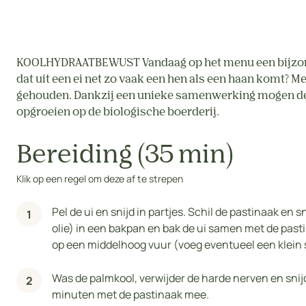
KOOLHYDRAATBEWUST Vandaag op het menu een bijzonde
dat uit een ei net zo vaak een hen als een haan komt? Me
gehouden. Dankzij een unieke samenwerking mogen d
opgroeien op de biologische boerderij.
Bereiding (35 min)
Klik op een regel om deze af te strepen
Pel de ui en snijd in partjes. Schil de pastinaak en 
olie) in een bakpan en bak de ui samen met de past
op een middelhoog vuur (voeg eventueel een klein 
Was de palmkool, verwijder de harde nerven en snijd
minuten met de pastinaak mee.