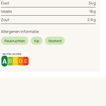
Eiwit
34 g
Vezels
18 g
Zout
2.9 g
Allergenen informatie
Peulvruchten
Kip
Mosterd