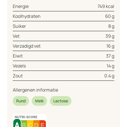
Energie
749 kcal
Koolhydraten
60 g
Suiker
8 g
Vet
39 g
Verzadigd vet
16 g
Eiwit
37 g
Vezels
14 g
Zout
0.4 g
Allergenen informatie
Rund
Melk
Lactose