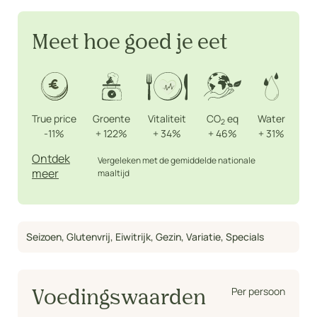
Meet hoe goed je eet
True price
Groente
Vitaliteit
CO
eq
Water
2
-11%
+
122%
+
34%
+
46%
+
31%
Ontdek
Vergeleken met de gemiddelde nationale
meer
maaltijd
Seizoen
,
Glutenvrij
,
Eiwitrijk
,
Gezin
,
Variatie
,
Specials
Per persoon
Voedingswaarden