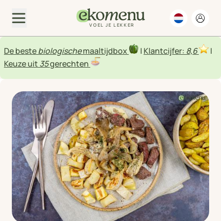
VOEL JE LEKKER
De beste
biologische
maaltijdbox
|
Klantcijfer:
8,6
|
Keuze uit
35
gerechten