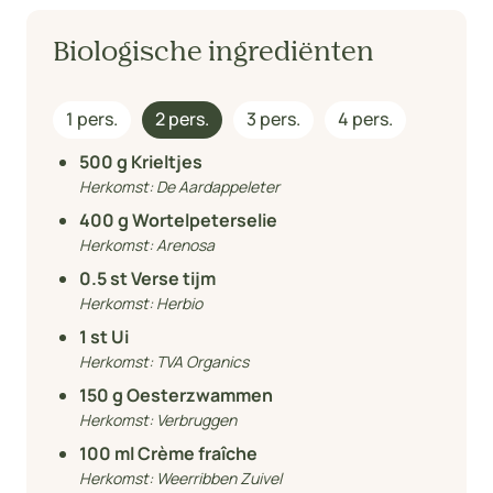
Biologische ingrediënten
1 pers.
2 pers.
3 pers.
4 pers.
500
g Krieltjes
Herkomst:
De Aardappeleter
400
g Wortelpeterselie
Herkomst:
Arenosa
0.5
st Verse tijm
Herkomst:
Herbio
1
st Ui
Herkomst:
TVA Organics
150
g Oesterzwammen
Herkomst:
Verbruggen
100
ml Crème fraîche
Herkomst:
Weerribben Zuivel