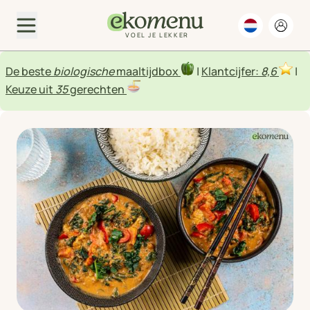
VOEL JE LEKKER
De beste
biologische
maaltijdbox
|
Klantcijfer:
8,6
|
Keuze uit
35
gerechten