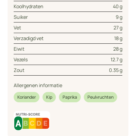
Koolhydraten
40 g
Suiker
9 g
Vet
27 g
Verzadigd vet
18 g
Eiwit
28 g
Vezels
12.7 g
Zout
0.35 g
Allergenen informatie
Koriander
Kip
Paprika
Peulvruchten