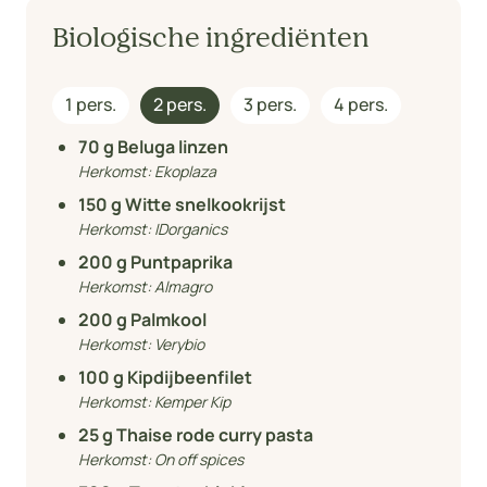
Biologische ingrediënten
1 pers.
2 pers.
3 pers.
4 pers.
70
g Beluga linzen
Herkomst:
Ekoplaza
150
g Witte snelkookrijst
Herkomst:
IDorganics
200
g Puntpaprika
Herkomst:
Almagro
200
g Palmkool
Herkomst:
Verybio
100
g Kipdijbeenfilet
Herkomst:
Kemper Kip
25
g Thaise rode curry pasta
Herkomst:
On off spices