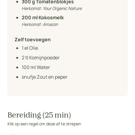
300
g Tomatenblokjes
Herkomst:
Your Organic Nature
200
ml Kokosmelk
Herkomst:
Amaizin
Zelf toevoegen
1
el Olie
2
tl Komijnpoeder
100
ml Water
snufje Zout en peper
Bereiding (25 min)
Klik op een regel om deze af te strepen