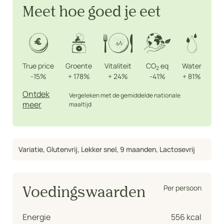
Meet hoe goed je eet
True price
Groente
Vitaliteit
CO
eq
Water
2
-15%
+
178%
+
24%
-41%
+
81%
Ontdek
Vergeleken met de gemiddelde nationale
meer
maaltijd
Variatie
,
Glutenvrij
,
Lekker snel
,
9 maanden
,
Lactosevrij
Per persoon
Voedingswaarden
Energie
556 kcal