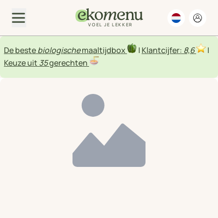
VOEL JE LEKKER
De beste
biologische
maaltijdbox
|
Klantcijfer:
8,6
|
Keuze uit
35
gerechten