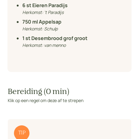
6
st Eieren Paradijs
Herkomst:
't Paradijs
750
ml Appelsap
Herkomst:
Schulp
1
st Desembrood grof groot
Herkomst:
van menno
Bereiding (0 min)
Klik op een regel om deze af te strepen
TIP