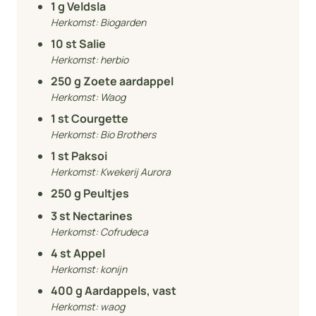
1
g Veldsla
Herkomst:
Biogarden
10
st Salie
Herkomst:
herbio
250
g Zoete aardappel
Herkomst:
Waog
1
st Courgette
Herkomst:
Bio Brothers
1
st Paksoi
Herkomst:
Kwekerij Aurora
250
g Peultjes
3
st Nectarines
Herkomst:
Cofrudeca
4
st Appel
Herkomst:
konijn
400
g Aardappels, vast
Herkomst:
waog