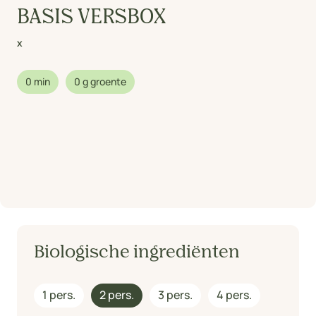
BASIS VERSBOX
x
0 min
0 g groente
Biologische ingrediënten
1 pers.
2 pers.
3 pers.
4 pers.