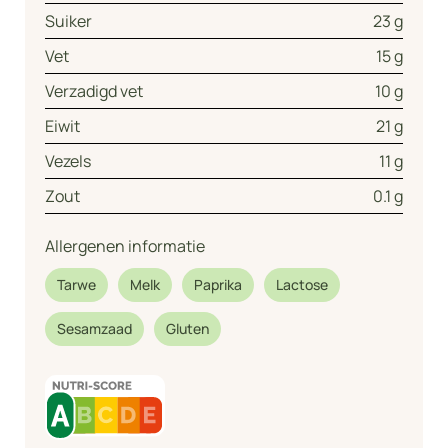
Suiker
23 g
Vet
15 g
Verzadigd vet
10 g
Eiwit
21 g
Vezels
11 g
Zout
0.1 g
Allergenen informatie
Tarwe
Melk
Paprika
Lactose
Sesamzaad
Gluten