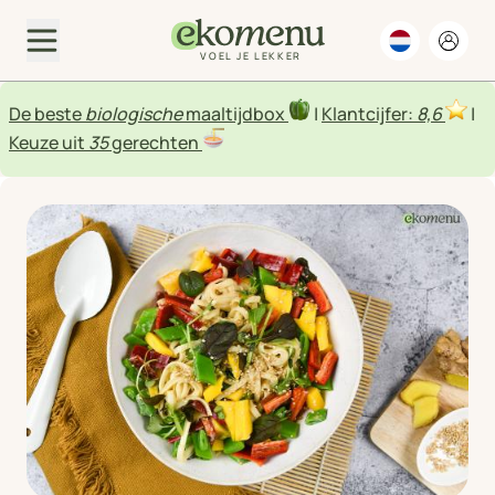
VOEL JE LEKKER
De beste
biologische
maaltijdbox
|
Klantcijfer:
8,6
|
Keuze uit
35
gerechten