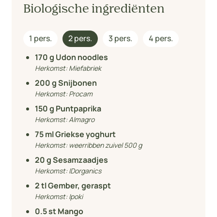
Biologische ingrediënten
1 pers.
2 pers.
3 pers.
4 pers.
170
g Udon noodles
Herkomst:
Miefabriek
200
g Snijbonen
Herkomst:
Procam
150
g Puntpaprika
Herkomst:
Almagro
75
ml Griekse yoghurt
Herkomst:
weerribben zuivel 500 g
20
g Sesamzaadjes
Herkomst:
IDorganics
2
tl Gember, geraspt
Herkomst:
Ipoki
0.5
st Mango