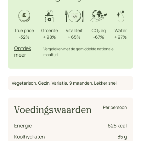
True price
Groente
Vitaliteit
CO
eq
Water
2
-32%
+
98%
+
65%
-67%
+
97%
Ontdek
Vergeleken met de gemiddelde nationale
meer
maaltijd
Vegetarisch
,
Gezin
,
Variatie
,
9 maanden
,
Lekker snel
Per persoon
Voedingswaarden
Energie
625 kcal
Koolhydraten
85 g