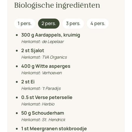
Biologische ingrediënten
1 pers.
2 pers.
3 pers.
4 pers.
300
g Aardappels, kruimig
Herkomst:
de Lepelaar
2
st Sjalot
Herkomst:
TVA Organics
400
g Witte asperges
Herkomst:
Verhoeven
2
st Ei
Herkomst:
't Paradijs
0.5
st Verse peterselie
Herkomst:
Herbio
50
g Schouderham
Herkomst:
St. Hendrick
1
st Meergranen stokbroodje