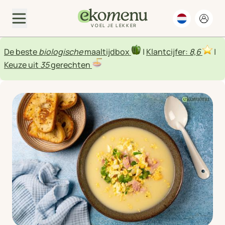
VOEL JE LEKKER
De beste
biologische
maaltijdbox
|
Klantcijfer:
8,6
|
Keuze uit
35
gerechten