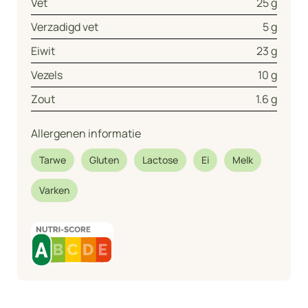
Vet
25 g
Verzadigd vet
5 g
Eiwit
23 g
Vezels
10 g
Zout
1.6 g
Allergenen informatie
Tarwe
Gluten
Lactose
Ei
Melk
Varken