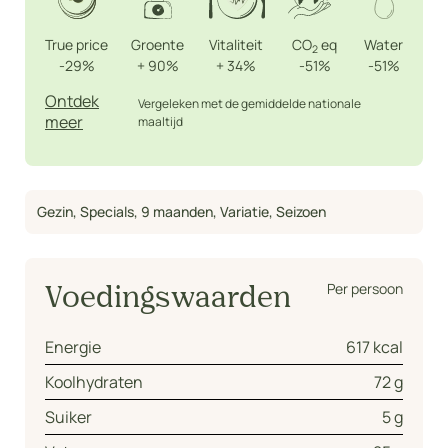
True price
Groente
Vitaliteit
CO
eq
Water
2
-29%
+
90%
+
34%
-51%
-51%
Ontdek
Vergeleken met de gemiddelde nationale
meer
maaltijd
Gezin
,
Specials
,
9 maanden
,
Variatie
,
Seizoen
Per persoon
Voedingswaarden
Energie
617 kcal
Koolhydraten
72 g
Suiker
5 g