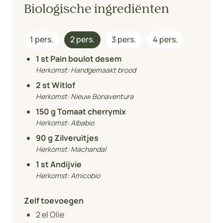
Biologische ingrediënten
1 pers.
2 pers.
3 pers.
4 pers.
1
st Pain boulot desem
Herkomst:
Handgemaakt brood
2
st Witlof
Herkomst:
Nieuw Bonaventura
150
g Tomaat cherrymix
Herkomst:
Albabio
90
g Zilveruitjes
Herkomst:
Machandal
1
st Andijvie
Herkomst:
Amicobio
Zelf toevoegen
2
el Olie