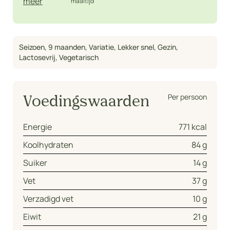
meer
maaltijd
Seizoen
,
9 maanden
,
Variatie
,
Lekker snel
,
Gezin
,
Lactosevrij
,
Vegetarisch
Per persoon
Voedingswaarden
Energie
771 kcal
Koolhydraten
84 g
Suiker
14 g
Vet
37 g
Verzadigd vet
10 g
Eiwit
21 g