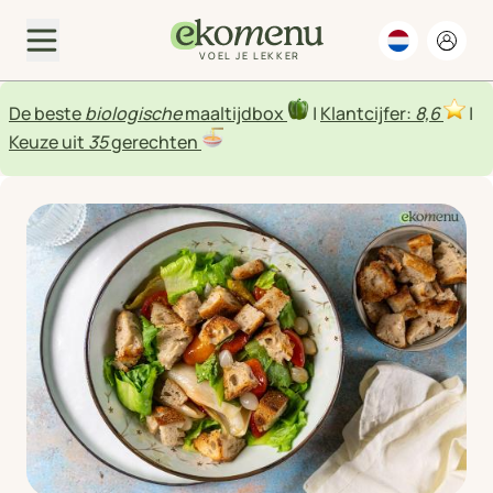
VOEL JE LEKKER
De beste
biologische
maaltijdbox
|
Klantcijfer:
8,6
|
Keuze uit
35
gerechten