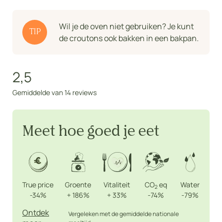
Wil je de oven niet gebruiken? Je kunt
TIP
de croutons ook bakken in een bakpan.
2,5
Gemiddelde van 14 reviews
Meet hoe goed je eet
True price
Groente
Vitaliteit
CO
eq
Water
2
-34%
+
186%
+
33%
-74%
-79%
Ontdek
Vergeleken met de gemiddelde nationale